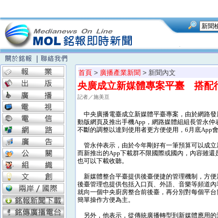
首頁
>
廣播產業新聞
> 新聞內文
央廣成立新媒體專案平臺 搭配
記者／施美亘
中央廣播電臺成立新媒體平臺專案，由於網路發
動版網頁及推出手機App，網路媒體組組長管永
不斷的調整以達到使用者更方便使用，6月底App
管永仲表示，由於今年剛好有一筆預算可以成立新
而新推出的App下載群不限國際或國內，內容雖
也可以下載收聽。
新媒體整合平臺提供後臺便捷的管理機制，方便
後臺管理也提供包括入口頁、外語、音樂等頻道內
就向一個中央廚房整合前後臺，再分別對每個平台
簡單操作方便為主。
另外，他表示，從傳統廣播轉型到新媒體應用的