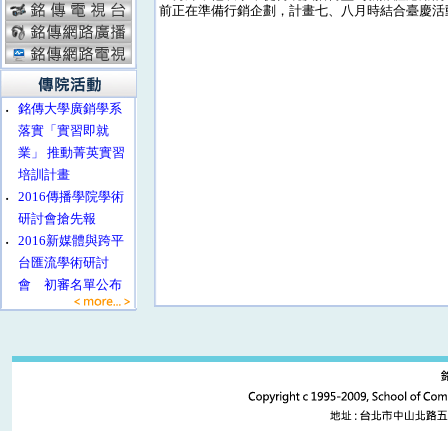
前正在準備行銷企劃，計畫七、八月時結合臺慶活
‧
銘傳大學廣銷學系
落實「實習即就
業」 推動菁英實習
培訓計畫
‧
2016傳播學院學術
研討會搶先報
‧
2016新媒體與跨平
台匯流學術研討
會 初審名單公布