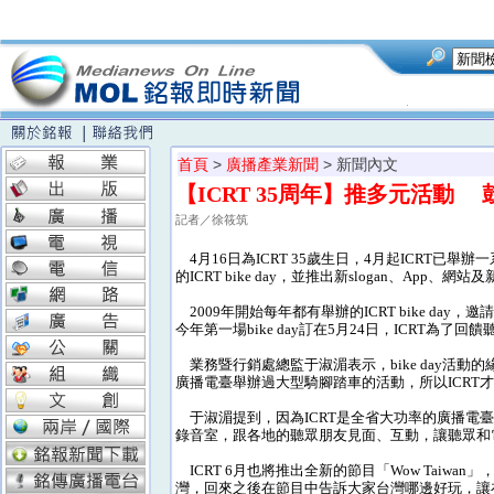
首頁
>
廣播產業新聞
> 新聞內文
【ICRT 35周年】推多元活動
記者／徐筱筑
4月16日為ICRT 35歲生日，4月起ICRT已
的ICRT bike day，並推出新slogan、App、網站及
2009年開始每年都有舉辦的ICRT bike da
今年第一場bike day訂在5月24日，ICRT為
業務暨行銷處總監于淑湄表示，bike day活
廣播電臺舉辦過大型騎腳踏車的活動，所以ICRT才開始
于淑湄提到，因為ICRT是全省大功率的廣播電臺，
錄音室，跟各地的聽眾朋友見面、互動，讓聽眾和
ICRT 6月也將推出全新的節目「Wow Taiw
灣，回來之後在節目中告訴大家台灣哪邊好玩，讓