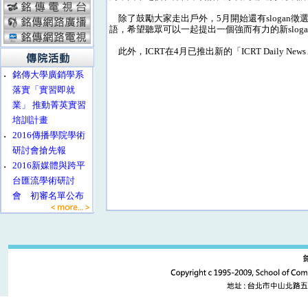
除了鼓勵大家走出戶外，5月開始還有slogan徵
語，希望聽眾可以一起提出一個強而有力的新sloga
此外，ICRT在4月已推出新的「ICRT Daily N
‧
銘傳大學廣銷學系
落實「實習即就
業」 推動菁英實習
培訓計畫
‧
2016傳播學院學術
研討會搶先報
‧
2016新媒體與跨平
台匯流學術研討
會 初審名單公布