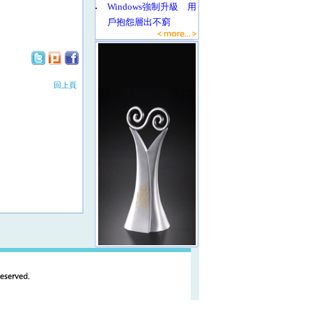
‧
Windows強制升級 用
戶抱怨層出不窮
回上頁