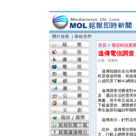
首頁
>
電信科技產
遠傳電信調查
記者／張珈瑄
遠傳陸續在全台舉辦
民眾發放問卷，有效樣
八成民眾了解4G網路
遠傳調查消費者對4
及「通訊生活的需求
興趣，其中有五成為
下載速度快、瀏覽網
學生族群則偏好即開即
遠傳表示，針對這些
此外，遠傳電信營銷
方，行動上網將更穩