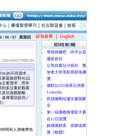
6 / 08 / 07
星期四
‧
華視與播吧 跨平台直
播新節目
(2014/04/23 PM02:00)
‧
公視自製兒少節目 獲
加拿大班芙影視節洛磯
對4G的不同需求，
及家庭族群對4G以
獎
為主要需求，而年
‧
微軟以262億美元併購
群則多注重於觀看
LinkedIn
片及玩遊戲順暢
、遠傳電信提供／
‧
民視陳剛信遞交書面辭
瑄）
呈
‧
第一屆佛教微電影大賽
在12日頒獎
‧
銘傳廣銷系 首辦成果
峰時間和人潮擁擠地
展《蛻變》