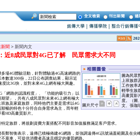
202
業新聞
> 新聞內文
：近8成民眾對4G已了解 民眾需求大不同
多場4G體驗活動，針對體驗過4G高速網路的
圖為民眾
本數達300份，22日公布調查結果，顯示近
上班族群
速度比3G快，並對未來4G上網有極大興趣。
工作效率
輕學生族
G「網路的認識程度」、「功能的吸引力」以
高畫質影
與期望」，共有八成民眾對未來4G上網有極大
度。（圖
上班族及家庭族群，同時他們主要是需求以4G
圖片尺寸
文、張珈
頁順暢的特色十分符合自身需求為主，而年輕
看HD高畫質影片。
特定族群，將規劃資費方案搭配不同影音加值服務滿足客戶需求。
長鄭智衡表示，遠傳已積極佈建4G網路，並強調遠傳4G訊號涵蓋範圍及在尖
定不塞車，可提供消費者高速且穩定的優質網路。