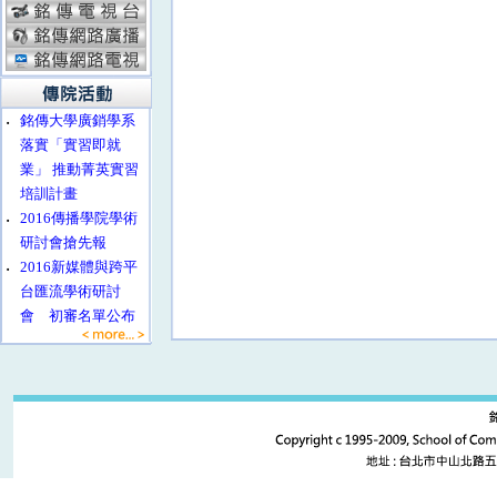
‧
銘傳大學廣銷學系
落實「實習即就
業」 推動菁英實習
培訓計畫
‧
2016傳播學院學術
研討會搶先報
‧
2016新媒體與跨平
台匯流學術研討
會 初審名單公布