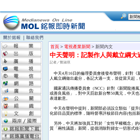
首頁
>
電視產業新聞
> 新聞內文
中天聲明：記製作人與戴立綱大
記者／鄭淑琪
中天4月16日的倫理委員會後發布聲明，針對《
人戴立綱做出處分，各記大過一支，並從當天起，
國家通訊傳播委員會（NCC）針對《新聞龍捲風
或善良風俗」，對中天罰款新台幣50萬元，中天
表達歉意。
中天在聲明中提到，新聞部必須設立類似「提升
化節目品質的標準，隨時督導評核節目內容(包括
另外，中天將加強員工對於「女性平權概念」的
質「兩性議題」新聞，提倡消除對婦女一切形式歧