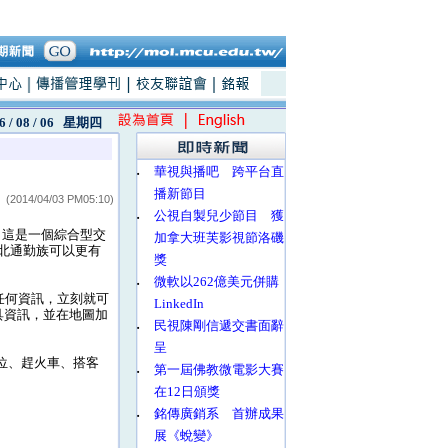
6 / 08 / 06
星期四
‧
華視與播吧 跨平台直
播新節目
(2014/04/03 PM05:10)
‧
公視自製兒少節目 獲
，這是一個綜合型交
加拿大班芙影視節洛磯
台北通勤族可以更有
獎
‧
微軟以262億美元併購
任何資訊，立刻就可
LinkedIn
具資訊，並在地圖加
‧
民視陳剛信遞交書面辭
呈
車位、趕火車、搭客
‧
第一屆佛教微電影大賽
在12日頒獎
‧
銘傳廣銷系 首辦成果
展《蛻變》