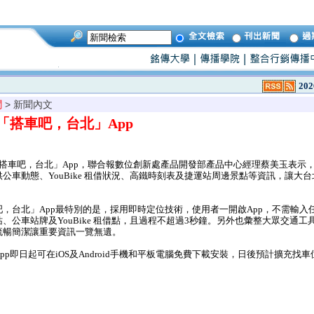
202
聞
> 新聞內文
「搭車吧，台北」App
搭車吧，台北」App，聯合報數位創新處產品開發部產品中心經理蔡美玉表示
公車動態、YouBike 租借狀況、高鐵時刻表及捷運站周邊景點等資訊，讓大
台北」App最特別的是，採用即時定位技術，使用者一開啟App，不需輸入
、公車站牌及YouBike 租借點，且過程不超過3秒鐘。另外也彙整大眾交通工
流暢簡潔讓重要資訊一覽無遺。
p即日起可在iOS及Android手機和平板電腦免費下載安裝，日後預計擴充找