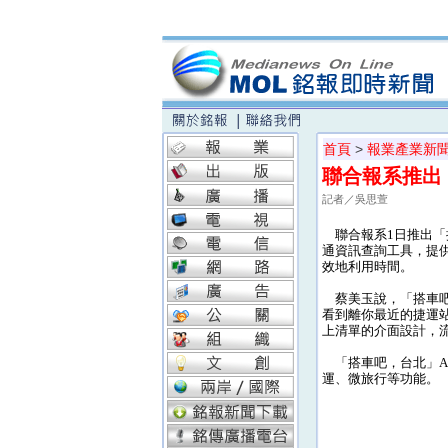
首頁
>
報業產業新
聯合報系推出
記者／吳思萱
聯合報系1日推出「
通資訊查詢工具，提供
效地利用時間。
蔡美玉說，「搭車吧，
看到離你最近的捷運站
上清單的介面設計，
「搭車吧，台北」Ap
運、微旅行等功能。