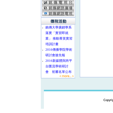
‧
銘傳大學廣銷學系
落實「實習即就
業」 推動菁英實習
培訓計畫
‧
2016傳播學院學術
研討會搶先報
‧
2016新媒體與跨平
台匯流學術研討
會 初審名單公布