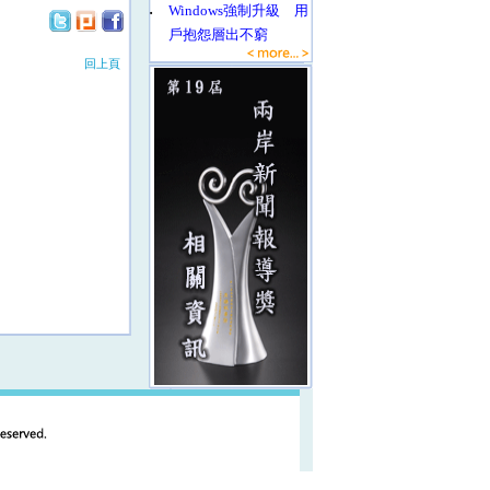
‧
Windows強制升級 用
戶抱怨層出不窮
回上頁