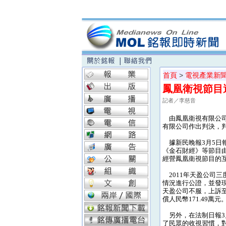
首頁
>
電視產業新
鳳凰衛視節目遭
記者／李慈音
由鳳凰衛視有限公司製
有限公司作出判決，判
據新民晚報3月5日
《金石財經》等節目
經營鳳凰衛視節目的
2011年天盈公司三
情況進行公證，並發現
天盈公司不服，上訴至
償人民幣171.49萬元
另外，在法制日報3
了民眾的收視習慣，