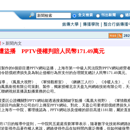
202
聞
> 新聞內文
盜播 PPTV侵權判賠人民幣171.49萬元
作的6個節目遭PPTV網站盜播，上海市第一中級人民法院對PPTV網站經營
令賠償經濟損失及為制止侵權行為所支付的合理開支總計人民幣171.49萬元。
報導，《鳳凰大視野》、《軍情觀察室》、《鏘鏘三人行》、《冷暖人生》、《
由鳳凰衛視有限公司策劃、製作，獨家授權北京天盈九州網絡技術有限公司，天
互聯網視頻直播及點播業務的公司。
度委託公證機關對PPTV網站能透過搜索關鍵字點播《鳳凰大視野》、《軍情觀
節目均由聚力公司自行上傳至PPTV網站。對此，天盈公司要求賠償經濟損失人
上海市一中院，審理後認為，PPTV網站涉及侵權的節目高達1181期，屬於直
。
月17日的報導中提到，一中院民五庭庭長劉軍華表示，隨著數字化技術和網路
對於影視作品著作權人來說，網絡使得作品在短時間內廣泛傳播，但如何確保帶