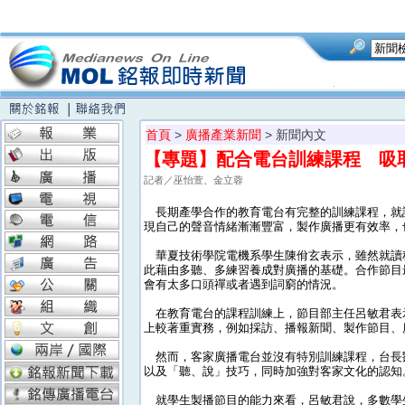
首頁
>
廣播產業新聞
> 新聞內文
【專題】配合電台訓練課程 吸
記者／巫怡萱、金立蓉
長期產學合作的教育電台有完整的訓練課程，就
現自己的聲音情緒漸漸豐富，製作廣播更有效率，
華夏技術學院電機系學生陳佾玄表示，雖然就讀
此藉由多聽、多練習養成對廣播的基礎。合作節目
會有太多口頭禪或者遇到詞窮的情況。
在教育電台的課程訓練上，節目部主任呂敏君表示
上較著重實務，例如採訪、播報新聞、製作節目
然而，客家廣播電台並沒有特別訓練課程，台長
以及「聽、說」技巧，同時加強對客家文化的認知
就學生製播節目的能力來看，呂敏君說，多數學