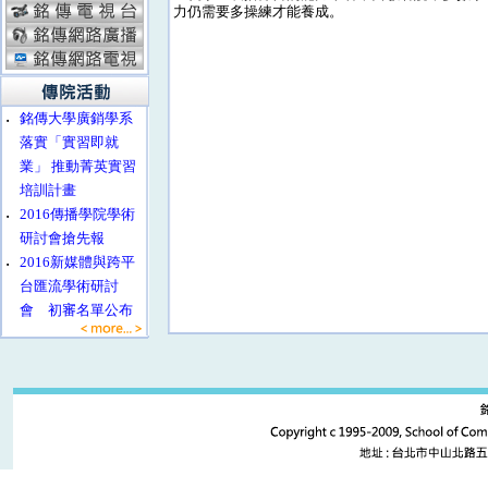
力仍需要多操練才能養成。
‧
銘傳大學廣銷學系
落實「實習即就
業」 推動菁英實習
培訓計畫
‧
2016傳播學院學術
研討會搶先報
‧
2016新媒體與跨平
台匯流學術研討
會 初審名單公布