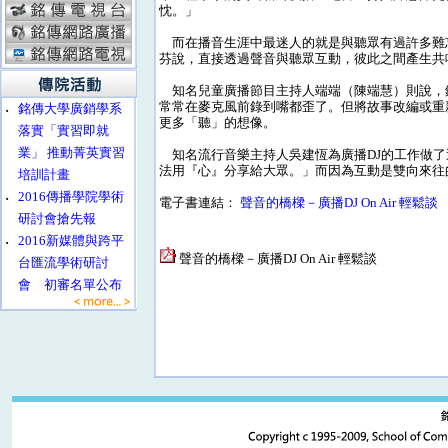
忱。」
而在播音生涯中最迷人的就是與聽眾有過許多難
芬說，直接透過聲音與聽眾互動，彼此之間產生共
知名兒童廣播節目主持人端端（陳端慧）則說，
常常在麥克風前錄到嘴都歪了。但將故事改編或重
‧
銘傳大學廣銷學系
更多「聽」的想像。
落實「實習即就
業」 推動菁英實習
知名流行音樂主持人吳建恆為廣播DJ的工作做了
法用『心』分享給大眾。」而因為互動是雙向來往
培訓計畫
‧
2016傳播學院學術
電子書連結：
聲音的橋樑－廣播DJ On Air 輕鬆談
研討會搶先報
‧
2016新媒體與跨平
聲音的橋樑－廣播DJ On Air 輕鬆談
台匯流學術研討
會 初審名單公布