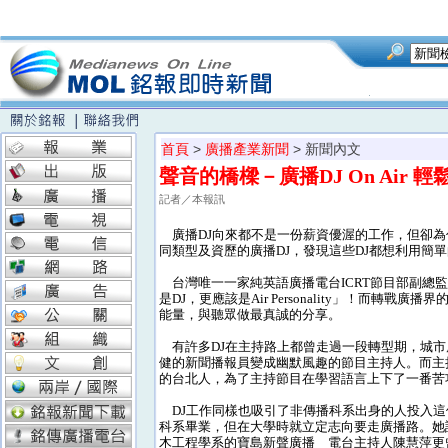
首頁
>
廣播產業新聞
> 新聞內文
聲音的橋樑－廣播DJ On Air 輕
記者／本報訊
廣播DJ向來都不是一份薪資優渥的工作，但卻為
同類型及資歷的廣播DJ，發現這些DJ都想利用簡
台灣唯一一家純英語廣播電台ICRT節目部副總監兼「T
是DJ，更應該是Air Personality」！而
能量，與聽眾做最真誠的分享。
有許多DJ在主持路上都曾走過一段轉型期，城市廣播網
健的新聞播報員變成幽默風趣的節目主持人。而主
的台北人，為了主持節目在學習語言上下了一番苦
DJ工作同樣也吸引了非傳播科系出身的人投入這
科系畢業，但在大學時就立定志向要走廣播路。她
木工程學系的寶島新聲廣播 電台主持人陳慧萍更