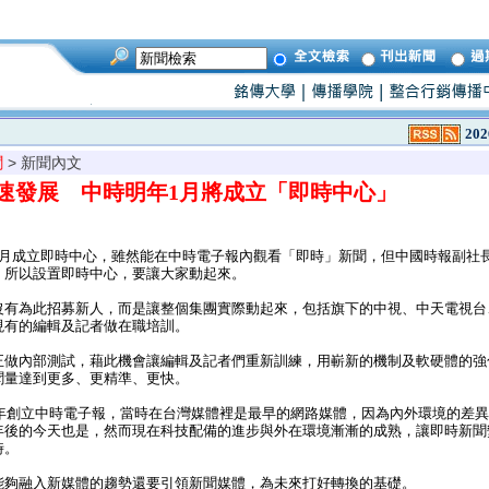
202
聞
> 新聞內文
速發展 中時明年1月將成立「即時中心」
月成立即時中心，雖然能在中時電子報內觀看「即時」新聞，但中國時報副社
，所以設置即時中心，要讓大家動起來。
有為此招募新人，而是讓整個集團實際動起來，包括旗下的中視、中天電視台
現有的編輯及記者做在職培訓。
做內部測試，藉此機會讓編輯及記者們重新訓練，用嶄新的機制及軟硬體的強
聞量達到更多、更精準、更快。
5年創立中時電子報，當時在台灣媒體裡是最早的網路媒體，因為內外環境的差
年後的今天也是，然而現在科技配備的進步與外在環境漸漸的成熟，讓即時新聞
時。
夠融入新媒體的趨勢還要引領新聞媒體，為未來打好轉換的基礎。