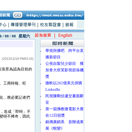
6 / 08 / 08
星期六
‧
華視與播吧 跨平台直
播新節目
(2013/12/18 PM03:15)
‧
公視自製兒少節目 獲
長張景為認為目前的
加拿大班芙影視節洛磯
獎
‧
微軟以262億美元併購
、工商時報、旺
LinkedIn
‧
民視陳剛信遞交書面辭
化，務必要記者們
呈
‧
第一屆佛教微電影大賽
異，造成「即時」不
在12日頒獎
變得不稀奇，因此
‧
銘傳廣銷系 首辦成果
展《蛻變》