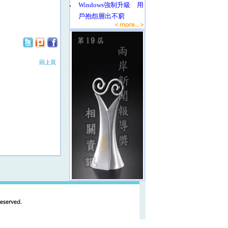
‧
Windows強制升級 用
戶抱怨層出不窮
回上頁