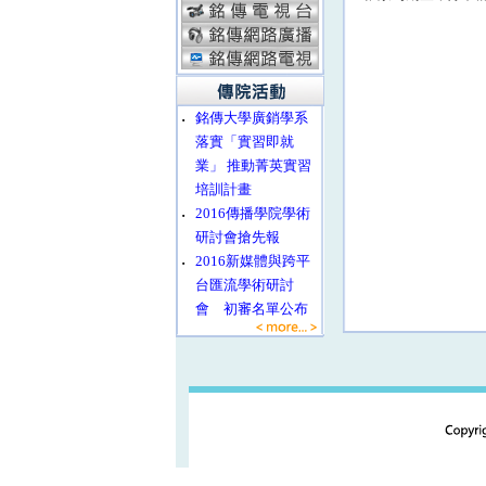
‧
銘傳大學廣銷學系
落實「實習即就
業」 推動菁英實習
培訓計畫
‧
2016傳播學院學術
研討會搶先報
‧
2016新媒體與跨平
台匯流學術研討
會 初審名單公布