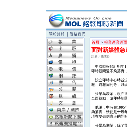
首頁
>
報業產業新
面對新媒體急
記者／施彥伶
中國時報預計明年1
即時新聞還不夠落實
設立即時中心時並沒
報、時報周刊等，以
張景為表示，現在正
全面啟動，讓即時新
他說，中時在199
夠落實，幾使是十幾
現在要做到真正的即
張景為期望，除了能