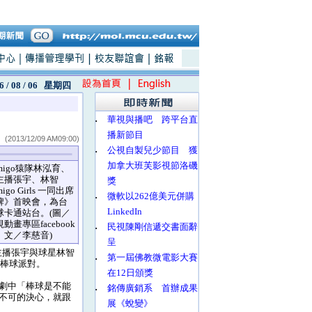
6 / 08 / 06
星期四
‧
華視與播吧 跨平台直
播新節目
(2013/12/09 AM09:00)
‧
公視自製兒少節目 獲
加拿大班芙影視節洛磯
igo猿隊林泓育、
主播張宇、林智
獎
go Girls 一同出席
‧
微軟以262億美元併購
牌》首映會，為台
LinkedIn
球卡通站台。(圖／
畫專區facebook
‧
民視陳剛信遞交書面辭
、文／李慈音)
呈
主播張宇與球星林智
‧
第一屆佛教微電影大賽
的棒球派對。
在12日頒獎
劇中「棒球是不能
‧
銘傳廣銷系 首辦成果
不可的決心，就跟
展《蛻變》