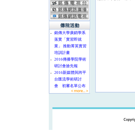
‧
銘傳大學廣銷學系
落實「實習即就
業」 推動菁英實習
培訓計畫
‧
2016傳播學院學術
研討會搶先報
‧
2016新媒體與跨平
台匯流學術研討
會 初審名單公布