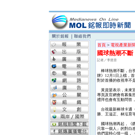
首頁
>
電視產業新
國球熱潮不斷
記者／李慈音
棒球熱潮不斷，台視
牌》12月1日上檔，
對於首播的收視率不
黃資棻表示，未來宣傳
專頁及官網會有募集
禮拜也會有互動問答
台視最新棒球卡通《鑽
勝、王溢正、林泓育等
國球熱潮再起，《鑽
只靠一個人」的對白
他們當時心情一樣，