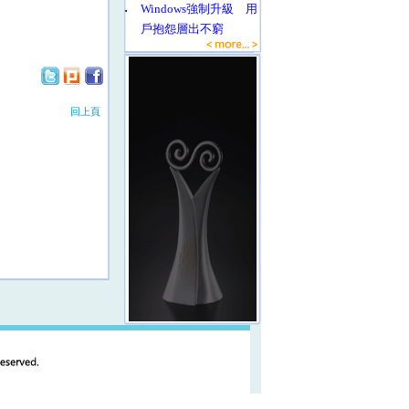
‧
Windows強制升級 用
戶抱怨層出不窮
回上頁