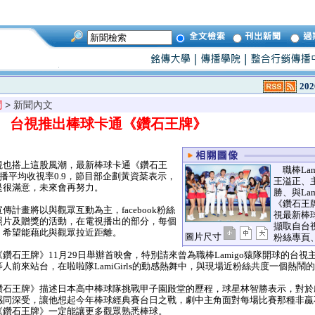
202
聞
> 新聞內文
 台視推出棒球卡通《鑽石王牌》
也搭上這股風潮，最新棒球卡通《鑽石王
職棒Lam
首播平均收視率0.9，節目部企劃黃資棻表示，
王溢正、
是很滿意，未來會再努力。
勝、與Lami
《鑽石王
計畫將以與觀眾互動為主，facebook粉絲
視最新棒
照片及贈獎的活動，在電視播出的部分，每個
擷取自台視動
，希望能藉此與觀眾拉近距離。
圖片尺寸
粉絲專頁
石王牌》11月29日舉辦首映會，特別請來曾為職棒Lamigo猿隊開球的台視
人前來站台，在啦啦隊LamiGirls的動感熱舞中，與現場近粉絲共度一個熱鬧
石王牌》描述日本高中棒球隊挑戰甲子園殿堂的歷程，球星林智勝表示，對於
感同深受，讓他想起今年棒球經典賽台日之戰，劇中主角面對每場比賽那種非贏
《鑽石王牌》一定能讓更多觀眾熟悉棒球。