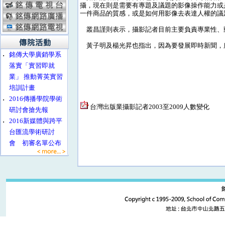
攝，現在則是需要有專題及議題的影像操作能力或
一件商品的質感，或是如何用影像去表達人權的議
叢昌謹則表示，攝影記者目前主要負責專業性、
黃子明及楊光昇也指出，因為要發展即時新聞，
‧
銘傳大學廣銷學系
落實「實習即就
業」 推動菁英實習
培訓計畫
‧
2016傳播學院學術
台灣出版業攝影記者2003至2009人數變化
研討會搶先報
‧
2016新媒體與跨平
台匯流學術研討
會 初審名單公布