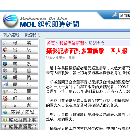
首頁
>
報業產業新聞
> 新聞內文
攝影記者面對多重衝擊 四大報
記者／吳思萱、周靚
近十年美國攝影記者遭受嚴重衝擊，人數大幅下滑
未有大幅改變，報社認為受過基本攝影教育的攝影
卓越新聞基金會董事長胡元輝及台灣媒體觀察教育
思》一文中提到，台灣出版業的攝影記者，2003至2
又逐年下滑，到2008年達到最低點，只有79人，20
雖然目前攝影記者人數處於穩定狀態，但攝影記
的壓力來自現在攝影器材及攝影技術的普及。
對此，自由時報攝影組副組長叢昌謹表示贊同，
造成一定的壓力。
攝影記者的工作內容也發生改變。中國時報攝影