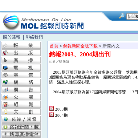
首頁
>
銘報新聞全版下載
> 新聞內文
銘報2003、2004期出刊
記者／徐筱筑
2003期頭版頭條為今年金鐘多為公營響 獎勵用
3版頭條為冠名帶動產品銷售 廠商滿意願續約，
情 滿足人性窺探心理。
2004期頭版頭條為第17屆兩岸新聞報導獎 13
2003期
2004期