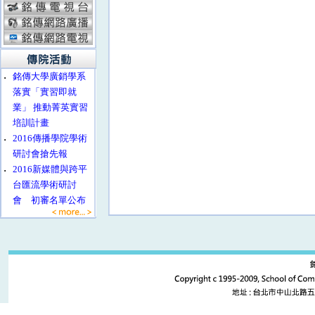
‧
銘傳大學廣銷學系
落實「實習即就
業」 推動菁英實習
培訓計畫
‧
2016傳播學院學術
研討會搶先報
‧
2016新媒體與跨平
台匯流學術研討
會 初審名單公布