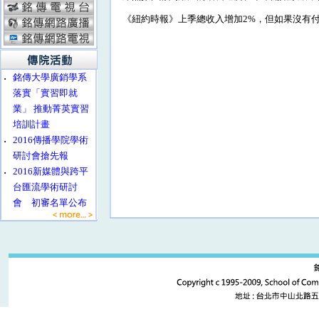
《紐約時報》上季總收入增加2%，但如果沒有付
‧
銘傳大學廣銷學系
落實「實習即就
業」 推動菁英實習
培訓計畫
‧
2016傳播學院學術
研討會搶先報
‧
2016新媒體與跨平
台匯流學術研討
會 初審名單公布