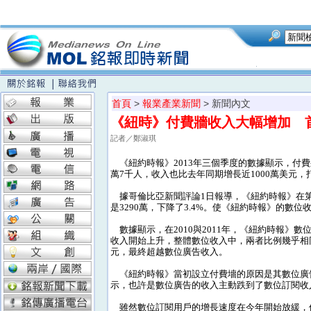
首頁
>
報業產業新聞
> 新聞內文
《紐時》付費牆收入大幅增加 
記者／鄭淑琪
《紐約時報》2013年三個季度的數據顯示，付費
萬7千人，收入也比去年同期增長近1000萬美元
據哥倫比亞新聞評論1日報導，《紐約時報》在第
是3290萬，下降了3.4%。使《紐約時報》的數
數據顯示，在2010與2011年，《紐約時報》數
收入開始上升，整體數位收入中，兩者比例幾乎相同；
元，最終超越數位廣告收入。
《紐約時報》當初設立付費墻的原因是其數位廣
示，也許是數位廣告的收入主動跌到了數位訂閱收
雖然數位訂閱用戶的增長速度在今年開始放緩，但