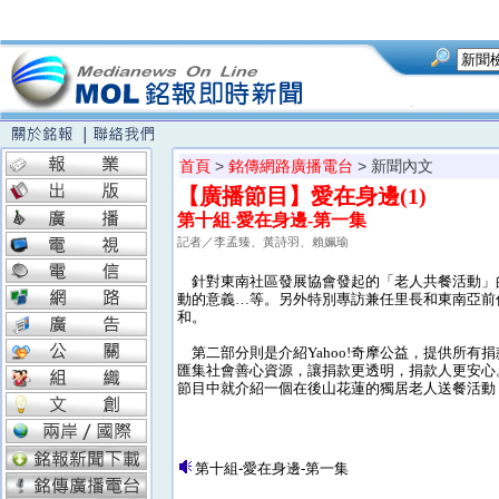
首頁
>
銘傳網路廣播電台
> 新聞內文
【廣播節目】愛在身邊(1)
第十組-愛在身邊-第一集
記者／李孟臻、黃詩羽、賴姵瑜
針對東南社區發展協會發起的「老人共餐活動」
動的意義…等。另外特別專訪兼任里長和東南亞前
和。
第二部分則是介紹Yahoo!奇摩公益，提供所有
匯集社會善心資源，讓捐款更透明，捐款人更安心
節目中就介紹一個在後山花蓮的獨居老人送餐活動，
第十組-愛在身邊-第一集