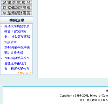
‧
銘傳大學廣銷學系
落實「實習即就
業」 推動菁英實習
培訓計畫
‧
2016傳播學院學術
研討會搶先報
‧
2016新媒體與跨平
台匯流學術研討
會 初審名單公布