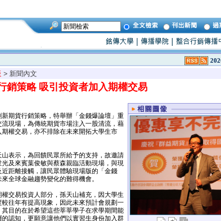
202
板
> 新聞內文
行銷策略 吸引投資者加入期權交易
新期貨行銷策略，特舉辦「金錢爆論壇」重
交流現場，為傳統期貨市場注入一股清流，藉
入期權交易，亦不排除在未來開拓大學生市
山表示，為回饋民眾所給予的支持，故邀請
世光及來賓葉俊敏與蔡森親臨活動現場，與現
及近距離接觸，讓民眾體驗現場版的「金錢
未來全球金融趨勢變化的難得機會。
權交易投資人部分，孫天山補充，因大學生
度較往年有提高現象，因此未來預計會規劃一
。其目的在於希望這些莘莘學子在求學期間能
層的認知，更願意讓他們以實習生身份加入群