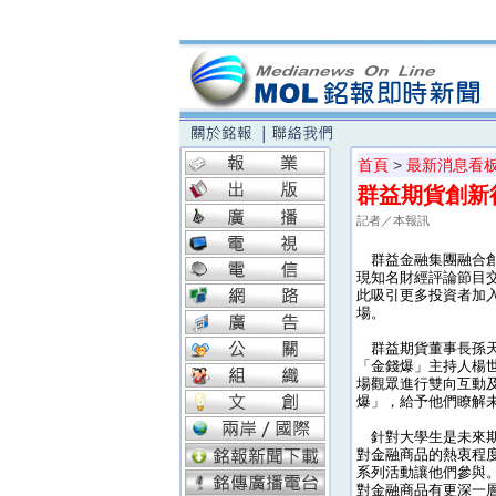
首頁
>
最新消息看
群益期貨創新
記者／本報訊
群益金融集團融合創
現知名財經評論節目
此吸引更多投資者加
場。
群益期貨董事長孫天
「金錢爆」主持人楊
場觀眾進行雙向互動
爆」，給予他們瞭解
針對大學生是未來期
對金融商品的熱衷程
系列活動讓他們參與
對金融商品有更深一