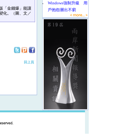
‧
Windows強制升級 用
版「金錢爆」能讓
戶抱怨層出不窮
變化。（圖、文／
回上頁