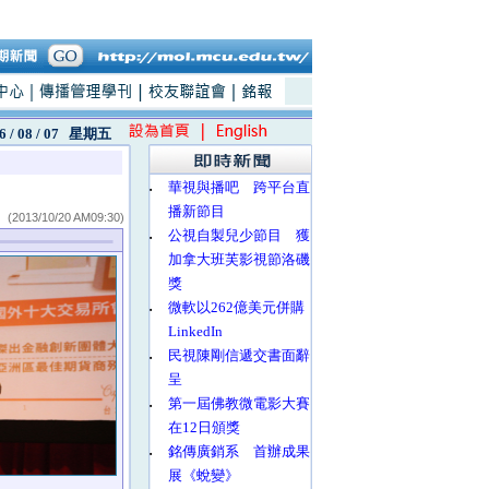
6 / 08 / 07
星期五
‧
華視與播吧 跨平台直
播新節目
(2013/10/20 AM09:30)
‧
公視自製兒少節目 獲
加拿大班芙影視節洛磯
獎
‧
微軟以262億美元併購
LinkedIn
‧
民視陳剛信遞交書面辭
呈
‧
第一屆佛教微電影大賽
在12日頒獎
‧
銘傳廣銷系 首辦成果
展《蛻變》