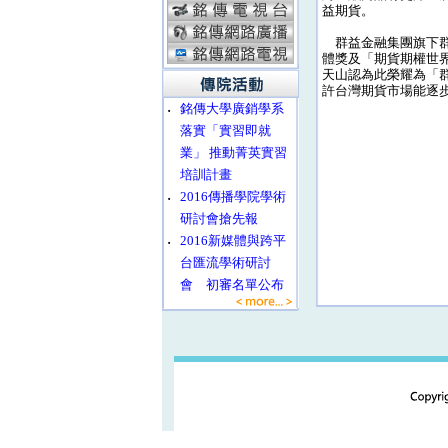
益期貨。
群益金融集團旗下群
體獎及「期貨期權世界
天山認為此榮耀為「
許台灣期貨市場能逐
‧
銘傳大學廣銷學系
落實「實習即就
業」 推動菁英實習
培訓計畫
‧
2016傳播學院學術
研討會搶先報
‧
2016新媒體與跨平
台匯流學術研討
會 初審名單公布