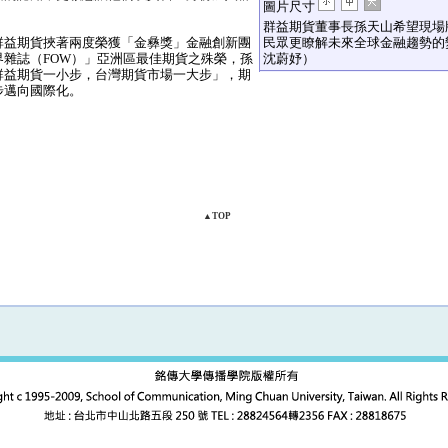
圖片尺寸
群益期貨董事長孫天山希望現場
益期貨挾著兩度榮獲「金彝獎」金融創新團
民眾更瞭解未來全球金融趨勢的
雜誌（FOW）」亞洲區最佳期貨之殊榮，孫
沈蔚妤）
群益期貨一小步，台灣期貨市場一大步」，期
步邁向國際化。
▲TOP