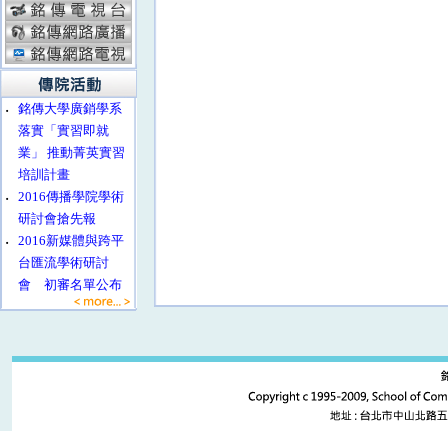
‧
銘傳大學廣銷學系
落實「實習即就
業」 推動菁英實習
培訓計畫
‧
2016傳播學院學術
研討會搶先報
‧
2016新媒體與跨平
台匯流學術研討
會 初審名單公布