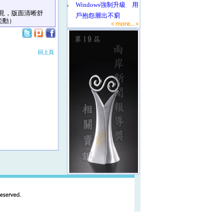
‧
Windows強制升級 用
見，版面清晰舒
戶抱怨層出不窮
奕勳）
回上頁