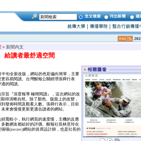
202
聞
> 新聞內文
 給讀者最舒適空間
月中旬全新改版，網站的色彩偏向簡單，主要
楚更容易閱讀。台灣醒報公關經理張舜行表
舒適的閱讀。
宗旨『深度報導 極簡閱讀』，這次網站的改
，更顯得清晰自然。除了顏色、版面上的改變，
得到發佈時間及觀看人數。張舜行表示，目前
，未來會慢慢更新更適合讀者的網站。
頻寬較小，執行網頁的速度慢，主機的反應
，多數網友都給好的評價。醒報社長林意玲在
嘖(zeczec)網站的首席設計師，也是社長的