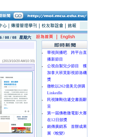
6 / 08 / 08
星期六
‧
華視與播吧 跨平台直
播新節目
(2013/10/20 AM10:33)
‧
公視自製兒少節目 獲
加拿大班芙影視節洛磯
獎
‧
微軟以262億美元併購
LinkedIn
‧
民視陳剛信遞交書面辭
呈
‧
第一屆佛教微電影大賽
在12日頒獎
‧
銘傳廣銷系 首辦成果
展《蛻變》