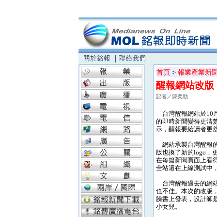
首頁
>
報業產業新
醒報網站改版
記者／陳奕勳
台灣醒報網站於10
的即時新聞變得更清
示，醒報要給讀者更
網站承襲台灣醒報的
版也換了新的logo
在每篇新聞頁面上看
全站還在上線測試中
台灣醒報過去的網站
也不佳。本次的改版
臉書上發表，設計師是嘖
小女兒。