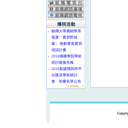
‧
銘傳大學廣銷學系
落實「實習即就
業」 推動菁英實習
培訓計畫
‧
2016傳播學院學術
研討會搶先報
‧
2016新媒體與跨平
台匯流學術研討
會 初審名單公布