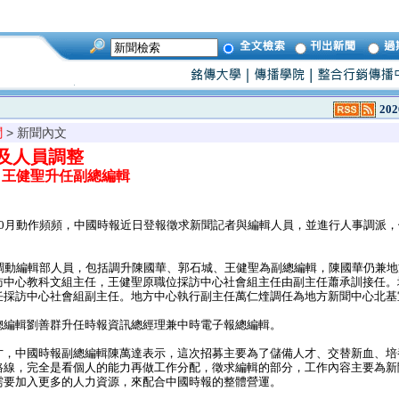
202
聞
> 新聞內文
及人員調整
、王健聖升任副總編輯
0月動作頻頻，中國時報近日登報徵求新聞記者與編輯人員，並進行人事調派，
調動編輯部人員，包括調升陳國華、郭石城、王健聖為副總編輯，陳國華仍兼地
訪中心教科文組主任，王健聖原職位採訪中心社會組主任由副主任蕭承訓接任。
任採訪中心社會組副主任。地方中心執行副主任萬仁煃調任為地方新聞中心北基
編輯劉善群升任時報資訊總經理兼中時電子報總編輯。
，中國時報副總編輯陳萬達表示，這次招募主要為了儲備人才、交替新血、培
路線，完全是看個人的能力再做工作分配，徵求編輯的部分，工作內容主要為新
需要加入更多的人力資源，來配合中國時報的整體營運。