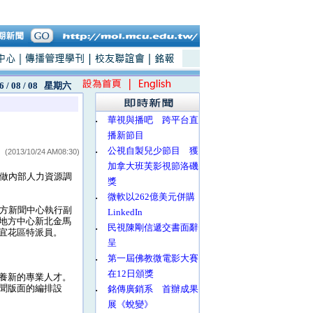
6 / 08 / 08
星期六
‧
華視與播吧 跨平台直
播新節目
‧
公視自製兒少節目 獲
(2013/10/24 AM08:30)
加拿大班芙影視節洛磯
做內部人力資源調
獎
‧
微軟以262億美元併購
方新聞中心執行副
LinkedIn
地方中心新北金馬
‧
民視陳剛信遞交書面辭
宜花區特派員。
呈
‧
第一屆佛教微電影大賽
在12日頒獎
養新的專業人才。
聞版面的編排設
‧
銘傳廣銷系 首辦成果
展《蛻變》