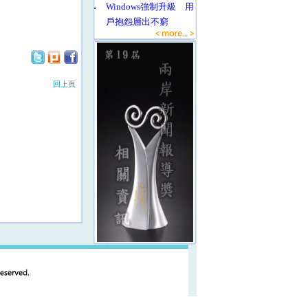
‧
Windows強制升級 用
戶抱怨層出不窮
回上頁