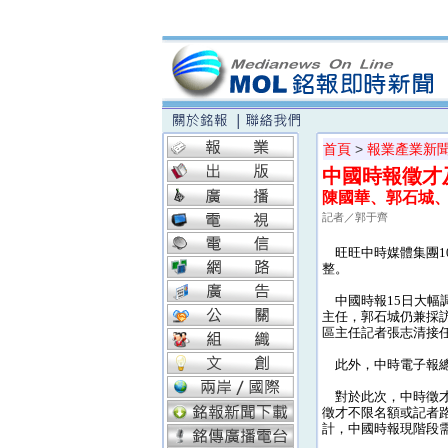
首頁
>
報業產業新
中國時報徵才
陳國華、郭石城
記者／郭于齊
旺旺中時媒體集團1
整。
中國時報15日大幅
主任，郭石城仍兼採
區主任記者張志清接
此外，中時電子報總
對於此次，中時徵才
徵才不限名額或記者
計，中國時報現階段