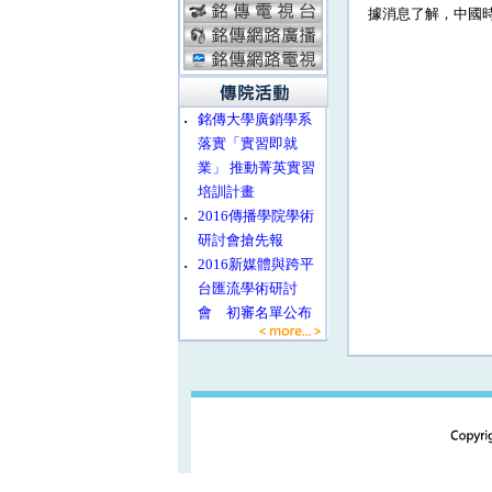
據消息了解，中國時
‧
銘傳大學廣銷學系
落實「實習即就
業」 推動菁英實習
培訓計畫
‧
2016傳播學院學術
研討會搶先報
‧
2016新媒體與跨平
台匯流學術研討
會 初審名單公布