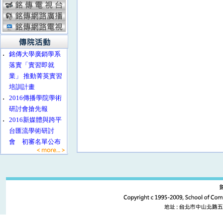
‧
銘傳大學廣銷學系
落實「實習即就
業」 推動菁英實習
培訓計畫
‧
2016傳播學院學術
研討會搶先報
‧
2016新媒體與跨平
台匯流學術研討
會 初審名單公布