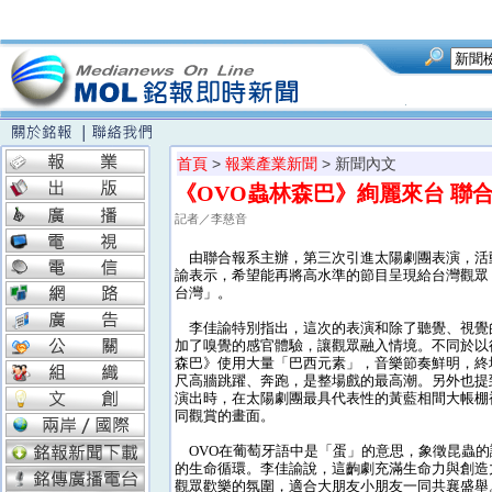
首頁
>
報業產業新聞
> 新聞內文
《OVO蟲林森巴》絢麗來台 聯
記者／李慈音
由聯合報系主辦，第三次引進太陽劇團表演，活
諭表示，希望能再將高水準的節目呈現給台灣觀眾
台灣」。
李佳諭特別指出，這次的表演和除了聽覺、視覺
加了嗅覺的感官體驗，讓觀眾融入情境。不同於以
森巴》使用大量「巴西元素」，音樂節奏鮮明，終
尺高牆跳躍、奔跑，是整場戲的最高潮。另外也提
演出時，在太陽劇團最具代表性的黃藍相間大帳棚
同觀賞的畫面。
OVO在葡萄牙語中是「蛋」的意思，象徵昆蟲的
的生命循環。李佳諭說，這齣劇充滿生命力與創造
觀眾歡樂的氛圍，適合大朋友小朋友一同共襄盛舉