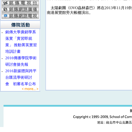
太陽劇團《OVO蟲林森巴》將在2013年11月19到
南港展覽館旁大帳棚演出。
‧
銘傳大學廣銷學系
落實「實習即就
業」 推動菁英實習
培訓計畫
‧
2016傳播學院學術
研討會搶先報
‧
2016新媒體與跨平
台匯流學術研討
會 初審名單公布