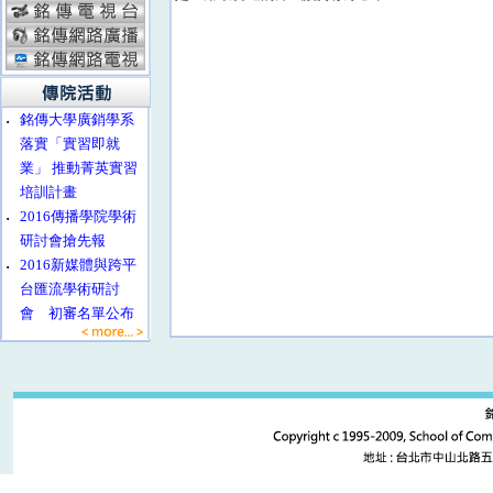
‧
銘傳大學廣銷學系
落實「實習即就
業」 推動菁英實習
培訓計畫
‧
2016傳播學院學術
研討會搶先報
‧
2016新媒體與跨平
台匯流學術研討
會 初審名單公布