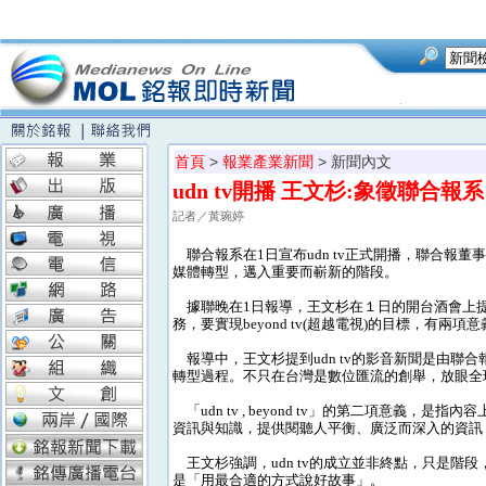
首頁
>
報業產業新聞
> 新聞內文
udn tv開播 王文杉:象徵聯合
記者／黃琬婷
聯合報系在1日宣布udn tv正式開播，聯合報董事
媒體轉型，邁入重要而嶄新的階段。
據聯晚在1日報導，王文杉在１日的開台酒會上提到
務，要實現beyond tv(超越電視)的目標，有兩項
報導中，王文杉提到udn tv的影音新聞是由聯
轉型過程。不只在台灣是數位匯流的創舉，放眼全
「udn tv , beyond tv」的第二項意義
資訊與知識，提供閱聽人平衡、廣泛而深入的資訊，
王文杉強調，udn tv的成立並非終點，只是階
是「用最合適的方式說好故事」。