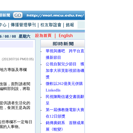
6 / 08 / 08
星期六
‧
華視與播吧 跨平台直
播新節目
(2013/07/16 PM03:05)
‧
公視自製兒少節目 獲
地方專版及專欄
加拿大班芙影視節洛磯
獎
‧
微軟以262億美元併購
改版，面對讀者閱
編輯部則說，將取
LinkedIn
‧
民視陳剛信遞交書面辭
提供讀者生活化的
呈
息，食測王是為因
‧
第一屆佛教微電影大賽
在12日頒獎
這些專欄不一定每日
‧
銘傳廣銷系 首辦成果
麗的人事物。
展《蛻變》