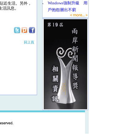
‧
Windows強制升級 用
貼近生活。另外，
生活訊息。
戶抱怨層出不窮
回上頁