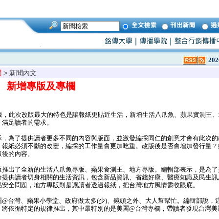
202
聞
> 新聞內文
 新增專版及專欄
版，此次改版最大的特色是讓報紙更貼近生活，新增生活八爪魚、蘋果實測王、
，滿足讀者的需求。
，為了提供讀者更多不同的內容與版面，並激發編採同仁的創意才會有此次的
，報紙必須不斷的改變，編採的工作量會更加吃重。改版後是否會增加發行量？
版後的內容。
推出了全新的生活八爪魚專版、蘋果食測王、地方專版。編輯部表示，是為了
分提供讀者切身相關的生活資訊，包含新品資訊、省錢好康、醫療知識及民生訊
品安全問題，地方專版則是讓讀者透過報紙，把台灣地方風情盡收眼底。
@台灣、蘋果小學堂、政府做太多(少)、鏡頭之外、大人幫幫忙。編輯部說，
，將依循特定的規律推出，其中最特別的是美麗@台灣專欄，帶讀者發現台灣美