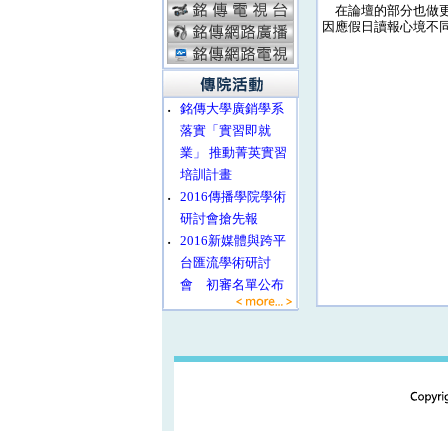
在論壇的部分也做更
因應假日讀報心境不
‧
銘傳大學廣銷學系
落實「實習即就
業」 推動菁英實習
培訓計畫
‧
2016傳播學院學術
研討會搶先報
‧
2016新媒體與跨平
台匯流學術研討
會 初審名單公布