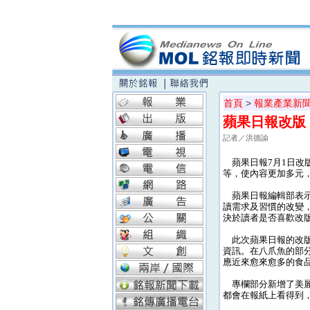
首頁
>
報業產業新
蘋果日報改版
記者／洪德諭
蘋果日報7月1日改
等，使內容更加多元
蘋果日報編輯部表示
讀需求及習慣的改變
決於讀者是否喜歡改
此次蘋果日報的改版
資訊。在八爪魚的部
應近來愈來愈多的食
專欄部分新增了美麗
都會在報紙上看得到