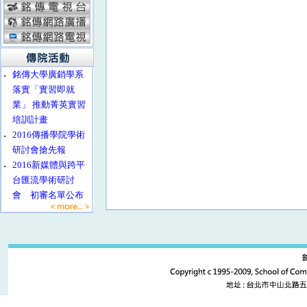
‧
銘傳大學廣銷學系
落實「實習即就
業」 推動菁英實習
培訓計畫
‧
2016傳播學院學術
研討會搶先報
‧
2016新媒體與跨平
台匯流學術研討
會 初審名單公布