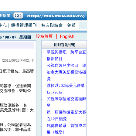
6 / 08 / 07
星期四
‧
華視與播吧 跨平台直
播新節目
(2013/06/28 PM02:47)
‧
公視自製兒少節目 獲
日受理報名。最高獎
加拿大班芙影視節洛磯
獎
‧
微軟以262億美元併購
聞報導，促進新聞
交流機會，鼓勵公
LinkedIn
‧
民視陳剛信遞交書面辭
類取優勝各一名
呈
萬元及獎牌1面；大
‧
第一屆佛教微電影大賽
在12日頒獎
員，公民記者組為
‧
銘傳廣銷系 首辦成果
報名後，將作品連
展《蛻變》