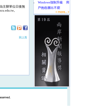
‧
Windows強制升級 用
由主辦單位日後無
戶抱怨層出不窮
.edu.tw。
回上頁