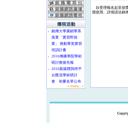
自受理報名起至頒獎
償使用。詳情請洽銘傳大學傳播
‧
銘傳大學廣銷學系
落實「實習即就
業」 推動菁英實習
培訓計畫
‧
2016傳播學院學術
研討會搶先報
‧
2016新媒體與跨平
台匯流學術研討
會 初審名單公布