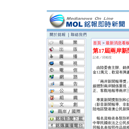
首頁
>
最新消息看
第17屆兩岸新
記者／邱柏玟
由陸委會主辦、銘傳大
金12萬元，歡迎有興
「兩岸新聞報導獎」
媒體對兩岸關係重視
正、客觀地報導兩岸
專業新聞獎類別和公
（影音新聞報導、非影
陸地區暨港澳公民新
報名資格依各類別有
中華民國依法之公民
同報名表按照作品規