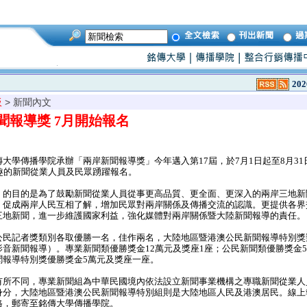
202
板
> 新聞內文
聞報導獎 7月開始報名
學傳播學院承辦「兩岸新聞報導獎」今年邁入第17屆，於7月1日起至8月31
趣的新聞從業人員及民眾踴躍報名。
的目的是為了鼓勵新聞從業人員從事更高品質、更全面、更深入的兩岸三地新
，促成兩岸人民互相了解，增加民眾對兩岸關係及傳播交流的認識。更提供各界
三地新聞，進一步維護國家利益，強化媒體對兩岸關係暨大陸新聞報導的責任。
民記者獎類別各取優勝一名，佳作兩名，大陸地區暨港澳公民新聞報導特別獎
音新聞報導）。專業新聞類優勝獎金12萬元及獎座1座；公民新聞類優勝獎金5
聞報導特別獎優勝獎金5萬元及獎座一座。
所不同，專業新聞組為中華民國境內依法設立新聞事業機構之專職新聞從業人
身分，大陸地區暨港澳公民新聞報導特別組則是大陸地區人民及港澳居民。線上
格，郵寄至銘傳大學傳播學院。