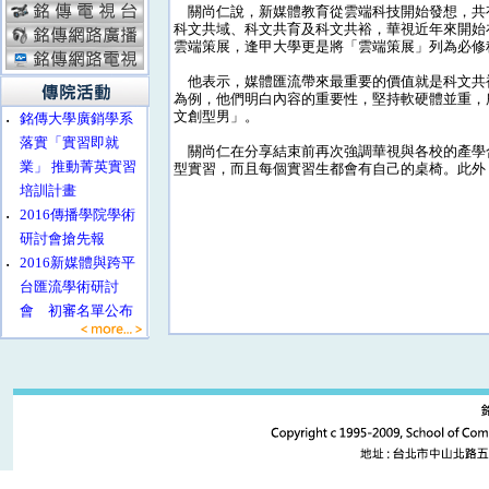
關尚仁說，新媒體教育從雲端科技開始發想，共
科文共域、科文共育及科文共裕，華視近年來開始
雲端策展，逢甲大學更是將「雲端策展」列為必修
他表示，媒體匯流帶來最重要的價值就是科文共
為例，他們明白內容的重要性，堅持軟硬體並重，
文創型男」。
‧
銘傳大學廣銷學系
落實「實習即就
關尚仁在分享結束前再次強調華視與各校的產學
業」 推動菁英實習
型實習，而且每個實習生都會有自己的桌椅。此外
培訓計畫
‧
2016傳播學院學術
研討會搶先報
‧
2016新媒體與跨平
台匯流學術研討
會 初審名單公布