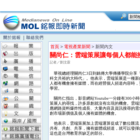
首頁
>
電視產業新聞
> 新聞內文
關尚仁：雲端策展讓每個人都能
記者／劉汶霖
華視總經理關尚仁3日到銘傳大學傳播學院分享
科文共裕的大時代」。他表示，雲端策展是一種新
人都有機會擁有媒體，而在經營個人頻道內容時，
學習。
關尚仁指出，影音網站Youtube一分鐘有300小
策展人的尋找，許多原創就沒有出現的機會。雲端
應網路資料爆炸性成長、大量內容及資訊搜尋的需
創市場新價值及個人擁有媒體的機會。
他表示，雲端策展加上雲端運算促成了數位匯流
共有、共創、共享，擁有媒體或頻道，就可以發揮
這也是台灣教育所缺乏的部分。