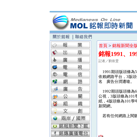
首頁
>
銘報新聞全
銘報1991、1
記者／劉依雯
1991期頭版頭條為
依賴網路平台，3版頭
名 廣告分潤遭嗆。
1992期頭版頭條為
公視，3版頭條為10
紙，4版頭條為101
新聞網。
若有任何網路上閱聽的相關