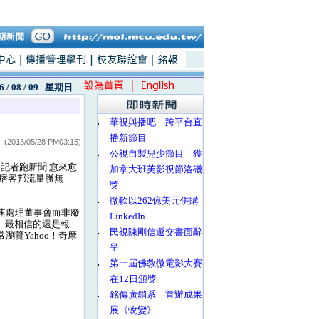
6 / 08 / 09
星期日
‧
華視與播吧 跨平台直
播新節目
(2013/05/28 PM03:15)
‧
公視自製兒少節目 獲
記者跑新聞 愈來愈
加拿大班芙影視節洛磯
為痞客邦流量勝無
獎
‧
微軟以262億美元併購
速處理董事會而非廢
LinkedIn
 最相信的還是報
‧
民視陳剛信遞交書面辭
瀏覽Yahoo！奇摩
呈
‧
第一屆佛教微電影大賽
在12日頒獎
‧
銘傳廣銷系 首辦成果
展《蛻變》