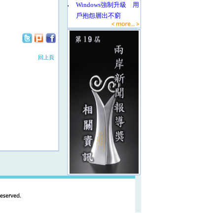
‧
Windows強制升級 用
戶抱怨層出不窮
回上頁