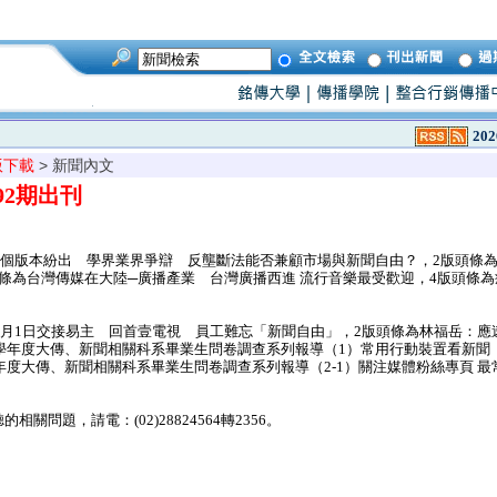
202
版下載
> 新聞內文
992期出刊
5個版本紛出 學界業界爭辯 反壟斷法能否兼顧市場與新聞自由？，2版頭條為
條為台灣傳媒在大陸─廣播產業 台灣廣播西進 流行音樂最受歡迎，4版頭條
6月1日交接易主 回首壹電視 員工難忘「新聞自由」，2版頭條為林福岳：應
1學年度大傳、新聞相關科系畢業生問卷調查系列報導（1）常用行動裝置看新聞
學年度大傳、新聞相關科系畢業生問卷調查系列報導（2-1）關注媒體粉絲專頁 最常
問題，請電：(02)28824564轉2356。