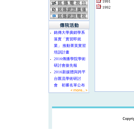
1991
1992
‧
銘傳大學廣銷學系
落實「實習即就
業」 推動菁英實習
培訓計畫
‧
2016傳播學院學術
研討會搶先報
‧
2016新媒體與跨平
台匯流學術研討
會 初審名單公布