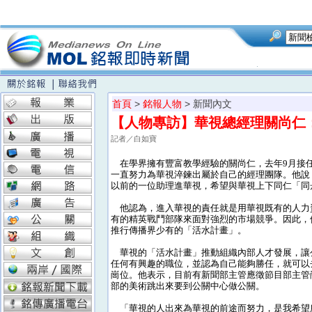
首頁
>
銘報人物
> 新聞內文
【人物專訪】華視總經理關尚仁
記者／白如寶
在學界擁有豐富教學經驗的關尚仁，去年9月接
一直努力為華視淬鍊出屬於自己的經理團隊。他說
以前的一位助理進華視，希望與華視上下同仁「同
他認為，進入華視的責任就是用華視既有的人力
有的精英戰鬥部隊來面對強烈的市場競爭。因此，
推行傳播界少有的「活水計畫」。
華視的「活水計畫」推動組織內部人才發展，讓
任何有興趣的職位，並認為自己能夠勝任，就可以
崗位。他表示，目前有新聞部主管應徵節目部主管
部的美術跳出來要到公關中心做公關。
「華視的人出來為華視的前途而努力，是我希望