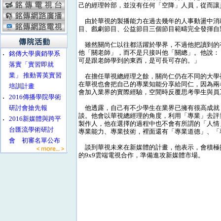
己的經理幹部，並沒有任何「空降」人員，從而讓
由於華視的製播能力在過去幾年的人事動盪中消
目、戲劇節目、公益節目三個節目範疇完全發揮自
雖然關尚仁以往都活躍於學界，不過他把讀到的
他「關老師」，而不是只接叫他「關總」。他說：
‧
銘傳大學廣銷學系
可是跟老師學到的東西，是可長可存的。」
落實「實習即就
業」 推動菁英實習
在擔任華視總經理之餘，關尚仁仍在不同的大學
在華視也會把自己的專業知能分享給同仁，因為兩
培訓計畫
會加入業界的實際經驗，空閒時反覆思考學生與員
‧
2016傳播學院學術
研討會搶先報
他透露，自己有不少學生在業界已擁有很高成就
談。他會以華視總經理的角度，利用「專業」去評
‧
2016新媒體與跨平
製作人，他在選擇的過程中也不會有所謂的「人情
台匯流學術研討
專業能力、專業技術，裡面還有「專業道德」、「
會 初審名單公布
談到華視未來在新媒體的計畫，他表示，會積極
的9x9雲端電視合作，準備進攻新媒體市場。