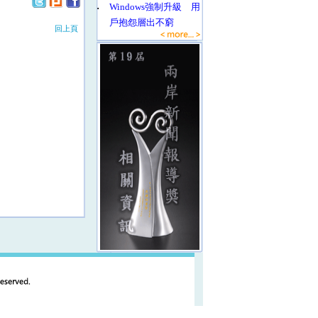
‧
Windows強制升級 用
戶抱怨層出不窮
回上頁