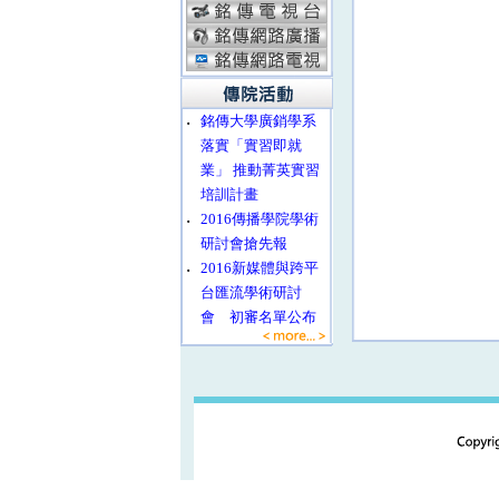
‧
銘傳大學廣銷學系
落實「實習即就
業」 推動菁英實習
培訓計畫
‧
2016傳播學院學術
研討會搶先報
‧
2016新媒體與跨平
台匯流學術研討
會 初審名單公布