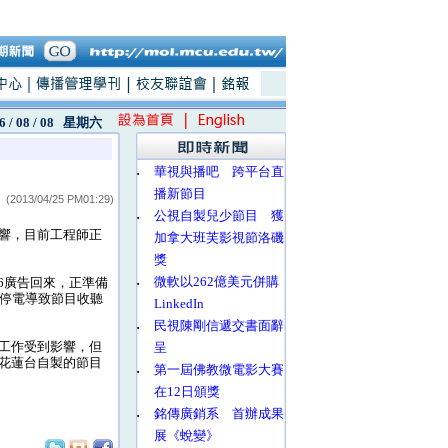
6 / 08 / 08
星期六
‧
華視與播吧 跨平台直
播新節目
(2013/04/25 PM01:29)
‧
公視自製兒少節目 獲
響，目前工程師正
加拿大班芙影視節洛磯
獎
‧
微軟以262億美元併購
46廣告回來，正準備
台停電導致節目收聽
LinkedIn
‧
民視陳剛信遞交書面辭
工作受到影響，但
呈
花蓮台自製的節目
‧
第一屆佛教微電影大賽
在12日頒獎
‧
銘傳廣銷系 首辦成果
展《蛻變》