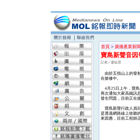
首頁
>
廣播產業新
寶島新聲音因
記者／廖紘昱
由於五指山上的發射
在搶修中。
4月25日上午，寶島
再次通知大家高鐵訊
發生問題，目前正在
寶島新聲行政人員邱
是透過網路線上收聽
來因應，目前工程師正