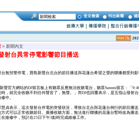
202
聞
> 新聞內文
發射台異常停電影響節目播送
台無預警停電，寶島新聲台北台的節目播送與花蓮台希望之聲的聯播都受到影
新聲官方網站的DJ留言板上有聽眾反應無法收聽電台，聽眾Sammi留言：「9:
息時，就完全收聽不到任何聲音了，無聲。」而DJ也回覆表示，是五指山發射
搶修中。
慧貞表示，這次發射台停電的突發狀況，導致台北台與花蓮台例行的節目播送
的方式可以正常收聽節目。廣播收聽方面，無法進行聯播的花蓮台暫時改為播送
在搶修中，預計在25日下午3點時完成維修工作。