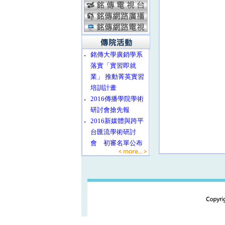
‧
銘傳大學廣銷學系
落實「實習即就
業」 推動菁英實習
培訓計畫
‧
2016傳播學院學術
研討會搶先報
‧
2016新媒體與跨平
台匯流學術研討
會 初審名單公布