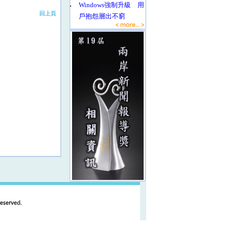
‧
Windows強制升級 用
回上頁
戶抱怨層出不窮