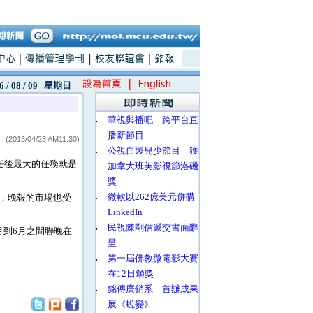
6 / 08 / 09
星期日
‧
華視與播吧 跨平台直
播新節目
(2013/04/23 AM11:30)
‧
公視自製兒少節目 獲
任後最大的任務就是
加拿大班芙影視節洛磯
獎
‧
微軟以262億美元併購
，晚報的市場也受
LinkedIn
‧
民視陳剛信遞交書面辭
到6月之間聯晚在
呈
‧
第一屆佛教微電影大賽
在12日頒獎
‧
銘傳廣銷系 首辦成果
展《蛻變》