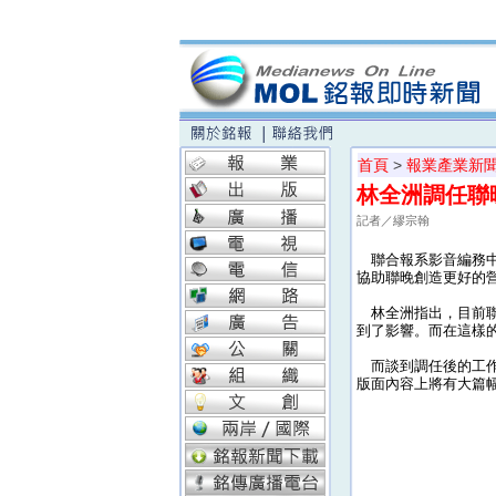
首頁
>
報業產業新
林全洲調任聯
記者／繆宗翰
聯合報系影音編務中
協助聯晚創造更好的營
林全洲指出，目前聯
到了影響。而在這樣
而談到調任後的工作
版面內容上將有大篇