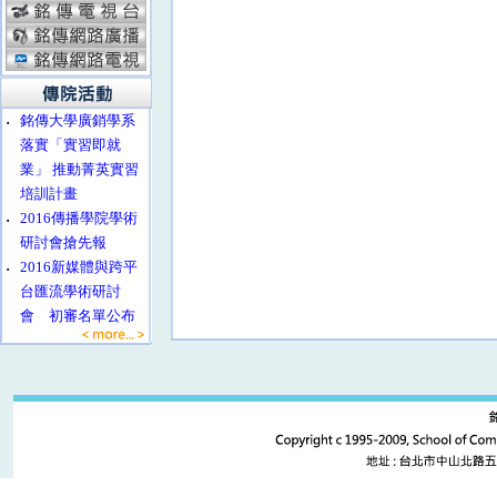
‧
銘傳大學廣銷學系
落實「實習即就
業」 推動菁英實習
培訓計畫
‧
2016傳播學院學術
研討會搶先報
‧
2016新媒體與跨平
台匯流學術研討
會 初審名單公布