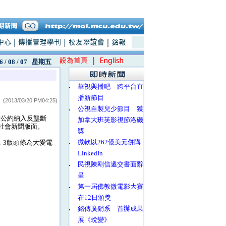
6 / 08 / 07
星期五
‧
華視與播吧 跨平台直
播新節目
(2013/03/20 PM04:25)
‧
公視自製兒少節目 獲
室公約納入反壟斷
加拿大班芙影視節洛磯
上社會新聞版面。
獎
‧
微軟以262億美元併購
萬，3版頭條為大愛電
LinkedIn
‧
民視陳剛信遞交書面辭
呈
‧
第一屆佛教微電影大賽
在12日頒獎
‧
銘傳廣銷系 首辦成果
展《蛻變》