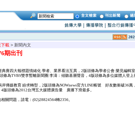
202
版下載
> 新聞內文
976期出刊
經典賽四大報標題情緒化 學者、業界看法互異，2版頭條為學者公會:樂見編輯
頭條為TVBS雙李暫離新聞圈 李濤：傾聽基層聲音，4版頭條為多位媒體人登
岸傳媒教育 紛求轉型，2版頭條為NOWnews官方LINE帳號 好友數衝破36
4版頭條為2012台灣五大媒體廣告量 廣播下滑最多。
問題，請電：(02)28824564轉2356。