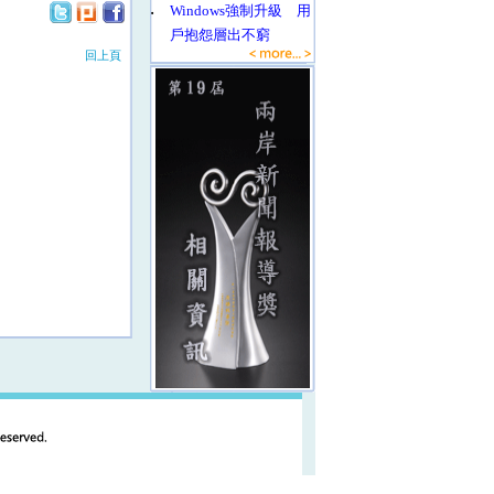
‧
Windows強制升級 用
戶抱怨層出不窮
回上頁