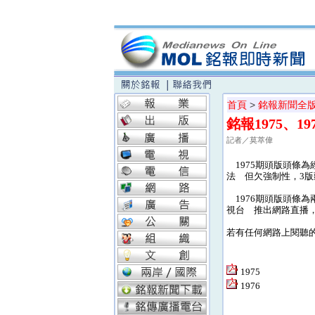
首頁
>
銘報新聞全
銘報1975、1
記者／莫萃偉
1975期頭版頭條為
法 但欠強制性，3版
1976期頭版頭條為兩
視台 推出網路直播，
若有任何網路上閱聽的相關
1975
1976