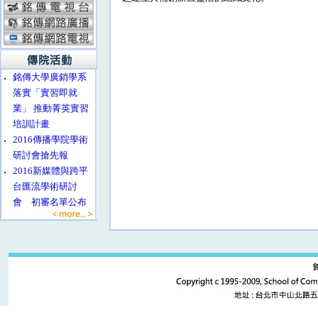
‧
銘傳大學廣銷學系
落實「實習即就
業」 推動菁英實習
培訓計畫
‧
2016傳播學院學術
研討會搶先報
‧
2016新媒體與跨平
台匯流學術研討
會 初審名單公布