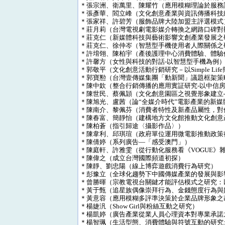
＊張宗洲、衛萬里、陳耀竹（應用模糊理論於服務
＊張彥華、閻立峰（文化創意產業與資訊傳播科技
＊張家祥、許碧芳（服飾品牌大陸加盟主評選模式
＊莊月莉（台灣電視劇電影媒介轉換之網路口碑對
＊莊克仁（新媒體科技與藝術影響文創產業發展之
＊莊克仁、徐仲岑（智慧型手機使用者人際關係之
＊許堉翎、陳柏宇（產後護理中心消費體驗、體驗
＊許馨方（女性與科技的對話-以智慧型手機為例
＊郭敬平（文化創意活動行銷研究－以Simple Li
＊郭寶懃（台灣壹傳媒集團「動新聞」議題框架策
＊陳中欽（整合行銷傳播的應用實証研究-以中信
＊陳世民、蔡佩頴（文化創意園區之視覺形象建立
＊陳旭光、盧茜（論“全媒介時代”電影產業的新
＊陳南介、黎佩芬（消費者特性及新產品屬性，對個
＊陳春富、簡靜怡（建構地方文化館推動文化創意
＊陳柏蒼（指引歸途〈攝影作品〉）
＊陳韋利、邱琪瑄（政府單位運用微電影推動政策
＊陳倩婷（系列廣告—「感受澳門」）
＊陳庭軒、許雅雯（從行動化服務看《VOGUE》
＊陳偉之（成立台灣國際頻道初探）
＊陳靜、劉忠陽（線上博弈遊戲消費行為研究）
＊彭豫立（全球化趨勢下中國傳媒產業的發展與影
＊曾勝暉（宗教電視台關鍵才能評估模式之研究：
＊黃于甄（追星族偶像崇拜行為、金錢態度行為與媒介
＊黃意容（應用模糊多評準決策於企業品牌形象之
＊楊婕汎（Show Girl與粉絲互動之研究）
＊楊凱婷（廣告產業從業人員心理資本對專業承諾
＊楊智珮（生活型態、消費體驗與符號互動的研究:以ik