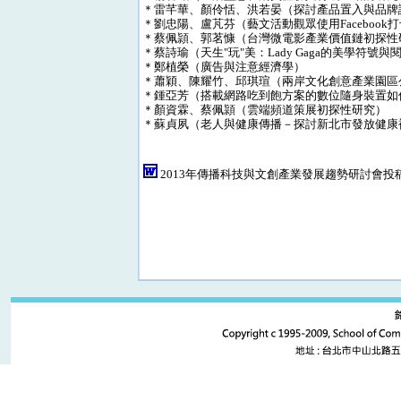
＊雷芊華、顏伶恬、洪若晏（探討產品置入與品牌
＊劉忠陽、盧芃芬（藝文活動觀眾使用Faceboo
＊蔡佩頴、郭茗慷（台灣微電影產業價值鏈初探性
＊蔡詩瑜（天生"玩"美：Lady Gaga的美學符號
＊鄭植榮（廣告與注意經濟學）
＊蕭穎、陳耀竹、邱琪瑄（兩岸文化創意產業園區
＊鍾亞芳（搭載網路吃到飽方案的數位隨身裝置如
＊顏資霖、蔡佩頴（雲端頻道策展初探性研究）
＊蘇貞夙（老人與健康傳播－探討新北市發放健康
2013年傳播科技與文創產業發展趨勢研討會投