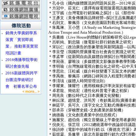
＊孔令信（國內媒體匯流的問題與反思—2012年
＊方冠中、莊克仁（選擇有線電視隨選視訊服務關
＊王宇嫣（台灣電影行銷策略之探討：以《那些年
＊王彥文（美食傳播與品牌經營─探討王品集團處
＊石則文、黎佩芬（文化創意園區對觀光客城市觀
＊朱鳳琳、王小慧（A Study on Marketing Strategies of P
Action Troupe and Asia Musical Production.）
‧
銘傳大學廣銷學系
＊吳書維（Live House的體驗行銷策略研究-以Lega
落實「實習即就
＊呂昕純、劉忠陽（微電影社群行銷效果之研究）
業」 推動菁英實習
＊宋以仁（政治廣告的形象塑造與新聞議題—以馬英
＊李呈瑩（我國民營廣播電台社會責任實踐之研究
培訓計畫
＊李孟苹（從新聞自由及媒體自律探討台灣新聞產
‧
2016傳播學院學術
＊李宛蒨、廖唯汝（多媒體英文影像故事教學對國
研討會搶先報
＊李明瑜（台灣無線電視台數位化之研究─以中天
＊李思欣、汪松威（媒介科技變遷下五鼠文本的嬗
‧
2016新媒體與跨平
＊李禹衡、黎佩芬（網路口碑與涉入程度對消費者
台匯流學術研討
＊李淯瑱（媒體人時間管理法則）
＊李耀東、陳耀竹（應用模糊多評準決策於有線電
會 初審名單公布
＊卓君龍、簡佑宏（適性化科普電子書之初探）
＊周兆良（數位時代之日本廣播文化變貌）
＊林妘潔、趙憶雯、洪筠芳（奇妙萬花筒(廣播非劇
＊林廷宇、吳可久（漢字文化之互動式傳播科技應
＊邵承芬（穿梭歷史鏡~文創產業的新契機）
＊姚德義（文化創意產業中的信息模式）
＊施履安、趙伯堯（獨立音樂線上平臺使用者參與動
＊倪炎元、張芷瑄（2012總統選舉中政論節目議題
＊徐詩婷（電影中的城市行銷:以《賽德克˙巴萊》
＊茹煜霖、吳豫華（新北市新媒體行銷方式對消費