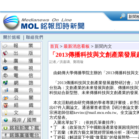
首頁
>
最新消息看板
> 新聞內文
「2013傳播科技與文創產業發
記者／洪嘉璘、鄭雨璇
由銘傳大學傳播學院主辦的「2013傳播科技與文
「2013傳播科技與文創產業發展趨勢研討會」3
分別為：文創產業的未來發展與創新、傳播科技與
科技結合新型態、未來傳播科技與文創產業的發展
本次活動經由研究傳播的學者專業評審後，針對
出67件入圍論文。通過審查者需依【研討會論文要
宗洲老師信箱kevinc@mail.mcu.edu.
方式發表。
入圍名單如下：（依姓氏筆畫排序）
＊丁 未（政策強力下中國動漫產業發展困境與悖
＊丁若蘭（東西方藝文展覽經營策略分析－漢代微
＊丁婷茹（解讀當下中國“微電影”的發展態勢—