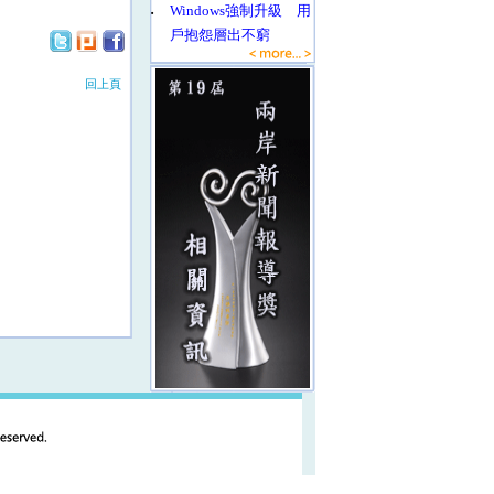
‧
Windows強制升級 用
戶抱怨層出不窮
回上頁