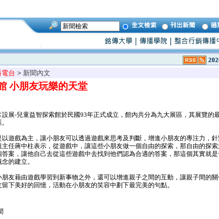
202
播電台
> 新聞內文
館 小朋友玩樂的天堂
設展-兒童益智探索館於民國93年正式成立，館內共分為九大展區，其展覽的
區。
是以遊戲為主，讓小朋友可以透過遊戲來思考及判斷，增進小朋友的專注力，針
組主任蔣中柱表示，從遊戲中，讓這些小朋友做一個自由的探索，那自由的探索
個答案，讓他自己去從這些遊戲中去找到他們認為合適的答案，那這個其實就是
概念的建立。
小朋友藉由遊戲學習到新事物之外，還可以增進親子之間的互動，讓親子間的關
友留下美好的回憶，活動在小朋友的笑容中劃下最完美的句點。
聞