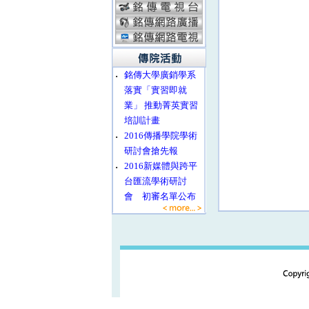
‧
銘傳大學廣銷學系
落實「實習即就
業」 推動菁英實習
培訓計畫
‧
2016傳播學院學術
研討會搶先報
‧
2016新媒體與跨平
台匯流學術研討
會 初審名單公布