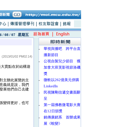
6 / 08 / 07
星期五
‧
華視與播吧 跨平台直
播新節目
(2013/01/02 PM02:14)
‧
公視自製兒少節目 獲
最大賣點在於結構遊
加拿大班芙影視節洛磯
獎
‧
微軟以262億美元併購
對主辦此展覽的主
意義就是說，我們
LinkedIn
發展他們自己去建
‧
民視陳剛信遞交書面辭
呈
係變得更好，也可
‧
第一屆佛教微電影大賽
在12日頒獎
‧
銘傳廣銷系 首辦成果
展《蛻變》