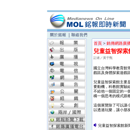
首頁
>
銘傳網路廣
兒童益智探索
記者／黃于甄
國立台灣科學教育館常
戲區及身體探索遊戲
兒童益智探索館主要
要動機，科教館實驗
不給他一個固定的一
構一個思考的模式跟
這個展覽除了可以讓
以透過玩樂，讓小朋
兒童益智探索館新