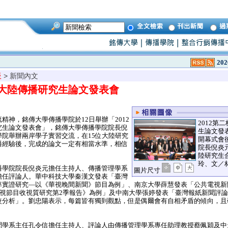
202
板
> 新聞內文
次大陸傳播研究生論文發表會
神，銘傳大學傳播學院於12日舉辦「2012
2012第
究生論文發表會」，銘傳大學傳播學院院長倪
生論文發
院舉辦兩岸學子實習交流，在15位大陸研究
開幕式會
播經驗後，完成的論文一定有相當水準，相信
院長倪炎元
。
陸研究生
玲、文／
學院院長倪炎元擔任主持人、傳播管理學系
圖片尺寸
擔任評論人。華中科技大學秦漢文發表「臺灣
率實證研究—以《華視晚間新聞》節目為例」、南京大學薛慧發表「公共電視新
電視節目收視質研究第2季報告》為例」及中南大學張婷發表「臺灣報紙新聞評
較分析」。劉忠陽表示，每篇皆有獨到觀點，但是偶爾會有自相矛盾的傾向，且
學系主任孔令信擔任主持人、評論人由傳播管理學系專任助理教授蔡佩穎及中