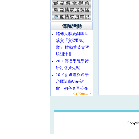
‧
銘傳大學廣銷學系
落實「實習即就
業」 推動菁英實習
培訓計畫
‧
2016傳播學院學術
研討會搶先報
‧
2016新媒體與跨平
台匯流學術研討
會 初審名單公布