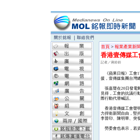
首頁
>
報業產業新
香港壹傳媒工
記者／蔣鈴鈴
《蘋果日報》工會1
援，壹傳媒集團台灣
張嘉聲在20日發電
見得，工會的抗議行
際行動代替喊話。
香港壹傳媒工會聲明
力捍衛新聞自由，堅
李晉印、陳明華、突
勞委會也表示，若資