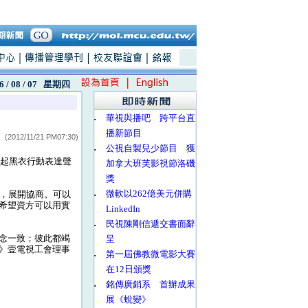
6 / 08 / 07
星期四
‧
華視與播吧 跨平台直
播新節目
(2012/11/21 PM07:30)
‧
公視自製兒少節目 獲
發起黑衣行動表達聲
加拿大班芙影視節洛磯
獎
‧
微軟以262億美元併購
，展開協商。可以
希望資方可以用實
LinkedIn
‧
民視陳剛信遞交書面辭
念一致；彼此都竭
呈
》壹電視工會理事
‧
第一屆佛教微電影大賽
在12日頒獎
‧
銘傳廣銷系 首辦成果
展《蛻變》