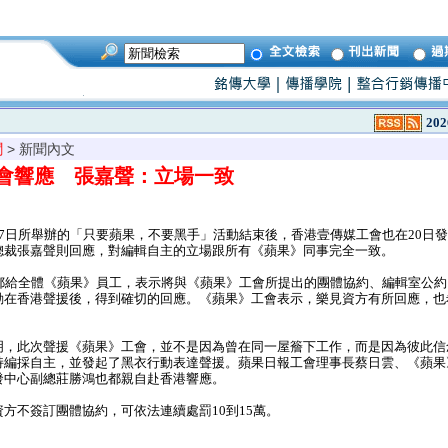
202
聞
> 新聞內文
會響應 張嘉聲：立場一致
7日所舉辦的「只要蘋果，不要黑手」活動結束後，香港壹傳媒工會也在20日
總裁張嘉聲則回應，對編輯自主的立場跟所有《蘋果》同事完全一致。
郵給全體《蘋果》員工，表示將與《蘋果》工會所提出的團體協約、編輯室公約
動在香港聲援後，得到確切的回應。《蘋果》工會表示，樂見資方有所回應，也
，此次聲援《蘋果》工會，並不是因為曾在同一屋簷下工作，而是因為彼此信
持編採自主，並發起了黑衣行動表達聲援。蘋果日報工會理事長蔡日雲、《蘋果
發中心副總莊勝鴻也都親自赴香港響應。
方不簽訂團體協約，可依法連續處罰10到15萬。