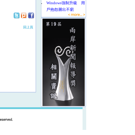
‧
Windows強制升級 用
戶抱怨層出不窮
回上頁