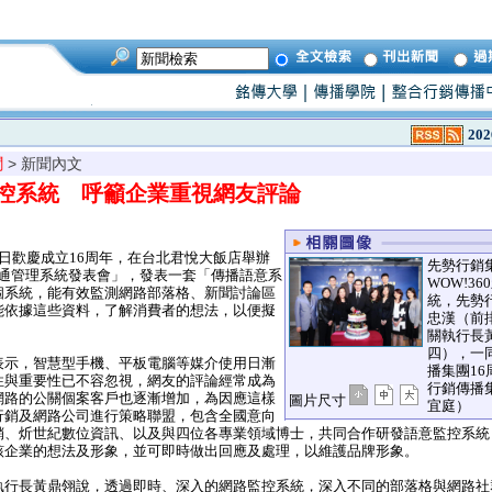
202
聞
> 新聞內文
控系統 呼籲企業重視網友評論
日歡慶成立16周年，在台北君悅大飯店舉辦
先勢行銷
體溝通管理系統發表會」，發表一套「傳播語意系
WOW!3
個系統，能有效監測網路部落格、新聞討論區
統，先勢
能依據這些資料，了解消費者的想法，以便擬
忠漢（前
關執行長
四），一
示，智慧型手機、平板電腦等媒介使用日漸
播集團1
性與重要性已不容忽視，網友的評論經常成為
行銷傳播
網路的公關個案客戶也逐漸增加，為因應這樣
圖片尺寸
宜庭）
行銷及網路公司進行策略聯盟，包含全國意向
銷、炘世紀數位資訊、以及與四位各專業領域博士，共同合作研發語意監控系統
該企業的想法及形象，並可即時做出回應及處理，以維護品牌形象。
行長黃鼎翎說，透過即時、深入的網路監控系統，深入不同的部落格與網路社