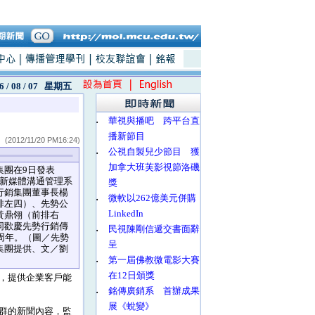
6 / 08 / 07
星期五
‧
華視與播吧 跨平台直
播新節目
(2012/11/20 PM16:24)
‧
公視自製兒少節目 獲
加拿大班芙影視節洛磯
集團在9日發表
60新媒體溝通管理系
獎
行銷集團董事長楊
‧
微軟以262億美元併購
排左四）、先勢公
LinkedIn
黃鼎翎（前排右
同歡慶先勢行銷傳
‧
民視陳剛信遞交書面辭
6周年。（圖／先勢
呈
集團提供、文／劉
‧
第一屆佛教微電影大賽
在12日頒獎
，提供企業客戶能
‧
銘傳廣銷系 首辦成果
展《蛻變》
群的新聞內容，監