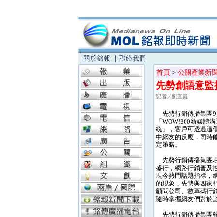
首頁
>
公關產業新
先勢創語意監
記者／劉宜庭
先勢行銷傳播集團9
「WOW!360新媒
統」，客戶可透過這
中網友的反應，同時
定策略。
先勢行銷傳播集團表
盛行，網路行銷普及
現今熱門話題指標，
的現象，先勢與四家
顧問公司、數革碼行
隨時掌握網友們對於
先勢行銷傳播集團執