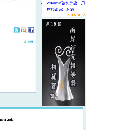
‧
Windows強制升級 用
戶抱怨層出不窮
回上頁