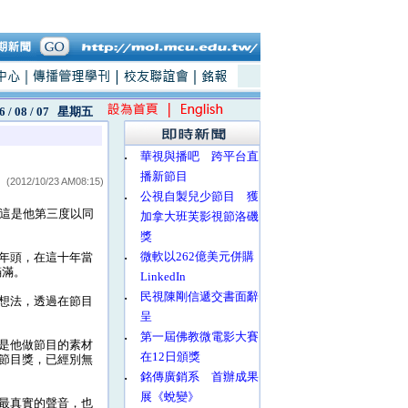
6 / 08 / 07
星期五
‧
華視與播吧 跨平台直
播新節目
(2012/10/23 AM08:15)
‧
公視自製兒少節目 獲
這是他第三度以同
加拿大班芙影視節洛磯
獎
‧
微軟以262億美元併購
年頭，在這十年當
滿滿。
LinkedIn
‧
民視陳剛信遞交書面辭
想法，透過在節目
呈
‧
第一屆佛教微電影大賽
是他做節目的素材
在12日頒獎
節目獎，已經別無
‧
銘傳廣銷系 首辦成果
展《蛻變》
最真實的聲音，也