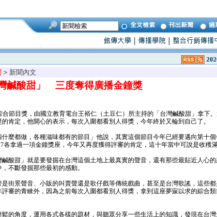
202
聞
> 新聞內文
灣鹹酸甜」 三度奪得廣播金鐘獎
綜合節目獎，由國立教育電台王裕仁（土豆仁）所主持的「台灣鹹酸甜」拿下。
獎的肯定，他開心的表示，每次入圍都看別人得獎，今年終於又輪到自己了。
什麼都做，各種滋味都有的節目」他說，其實這個節目今年已經要邁向第十個
2007各拿過一項金鐘獎座，今年又再度獲得評審的肯定，這十年當中可說是收穫
鹹酸甜」就是要發掘在台灣這個土地上最真實的聲音，還有那些最貼近人心的
中，不斷發掘那些最初的感動。
是街景聲音、小販的叫賣聲還是歌仔戲等傳統戲曲，甚至是台灣歌謠，這些都
年評審的青睞外，因為之前每次入圍都看別人得獎，拿到這座夢寐以求的綜合類
鬆的角度，運用各式各樣的題材，與聽眾分享一些生活上的知識，發現在台灣