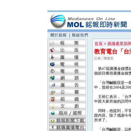
首頁
>
廣播產業新
教育電台「台
記者／陳庭安
第47屆廣播金鐘獎
個節目獲得廣播金鐘
「台灣鹹酸甜是一個
中，曾經在2004及
王裕仁表示，「台灣
中跟大家所做的訪問
同時，他提到，不管
跟內容。除了感謝今
所求了。
「台灣鹹酸甜」以輕