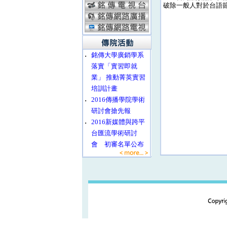
破除一般人對於台語
‧
銘傳大學廣銷學系
落實「實習即就
業」 推動菁英實習
培訓計畫
‧
2016傳播學院學術
研討會搶先報
‧
2016新媒體與跨平
台匯流學術研討
會 初審名單公布