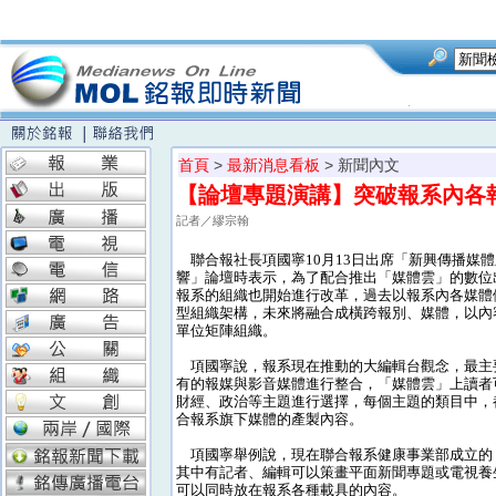
首頁
>
最新消息看板
> 新聞內文
【論壇專題演講】突破報系內各
記者／繆宗翰
聯合報社長項國寧10月13日出席「新興傳播媒
響」論壇時表示，為了配合推出「媒體雲」的數位
報系的組織也開始進行改革，過去以報系內各媒體
型組織架構，未來將融合成橫跨報別、媒體，以內
單位矩陣組織。
項國寧說，報系現在推動的大編輯台觀念，最主
有的報媒與影音媒體進行整合，「媒體雲」上讀者
財經、政治等主題進行選擇，每個主題的類目中，
合報系旗下媒體的產製內容。
項國寧舉例說，現在聯合報系健康事業部成立的
其中有記者、編輯可以策畫平面新聞專題或電視養
可以同時放在報系各種載具的內容。