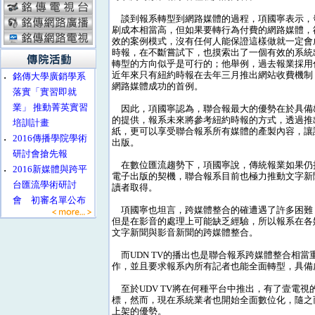
談到報系轉型到網路媒體的過程，項國寧表示，
刷成本相當高，但如果要轉行為付費的網路媒體，
效的案例模式，沒有任何人能保證這樣做就一定會
時報，在不斷嘗試下，也摸索出了一個有效的系統
轉型的方向似乎是可行的；他舉例，過去報業採用
近年來只有紐約時報在去年三月推出網站收費機制
‧
銘傳大學廣銷學系
網路媒體成功的首例。
落實「實習即就
業」 推動菁英實習
因此，項國寧認為，聯合報最大的優勢在於具備
的提供，報系未來將參考紐約時報的方式，透過推
培訓計畫
紙，更可以享受聯合報系所有媒體的產製內容，讓
‧
2016傳播學院學術
出版。
研討會搶先報
在數位匯流趨勢下，項國寧說，傳統報業如果仍
‧
2016新媒體與跨平
電子出版的契機，聯合報系目前也極力推動文字新
台匯流學術研討
讀者取得。
會 初審名單公布
項國寧也坦言，跨媒體整合的確遭遇了許多困難
但是在影音的處理上可能缺乏經驗，所以報系在各
文字新聞與影音新聞的跨媒體整合。
而UDN TV的播出也是聯合報系跨媒體整合相當
作，並且要求報系內所有記者也能全面轉型，具備
至於UDV TV將在何種平台中推出，有了壹電視
標，然而，現在系統業者也開始全面數位化，隨之而
上架的優勢。