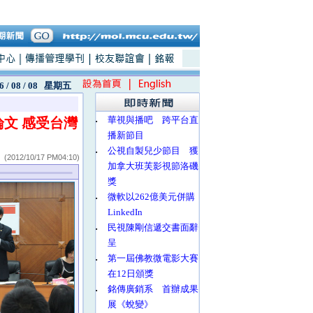
6 / 08 / 08
星期五
‧
華視與播吧 跨平台直
文 感受台灣
播新節目
‧
公視自製兒少節目 獲
(2012/10/17 PM04:10)
加拿大班芙影視節洛磯
獎
‧
微軟以262億美元併購
LinkedIn
‧
民視陳剛信遞交書面辭
呈
‧
第一屆佛教微電影大賽
在12日頒獎
‧
銘傳廣銷系 首辦成果
展《蛻變》