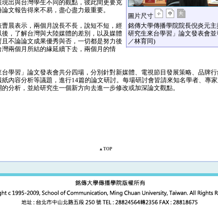
展現出與台灣學生不同的觀點，彼此間更要克
份論文報告得來不易，盡心盡力最重要。
圖片尺寸
曹晨表示，兩個月說長不長，說短不短，經
銘傳大學傳播學院院長倪炎元主持
以後，了解台灣與大陸媒體的差別，以及媒體
研究生來台學習」論文發表會並
暫且不論論文成果優秀與否，一切都是努力後
／林育同)
台灣兩個月所結的緣延續下去，兩個月的情
。
台學習」論文發表會共分四場，分別針對新媒體、電視節目發展策略、品牌行
報紙內容分析等議題，進行14篇的論文研討。每場研討會皆請來知名學者、專
闢的分析，並給研究生一個新方向去進一步修改或加深論文觀點。
▲TOP