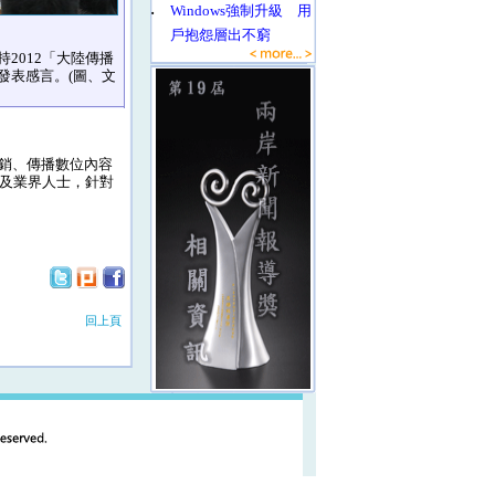
‧
Windows強制升級 用
戶抱怨層出不窮
2012「大陸傳播
發表感言。(圖、文
銷、傳播數位內容
家及業界人士，針對
回上頁