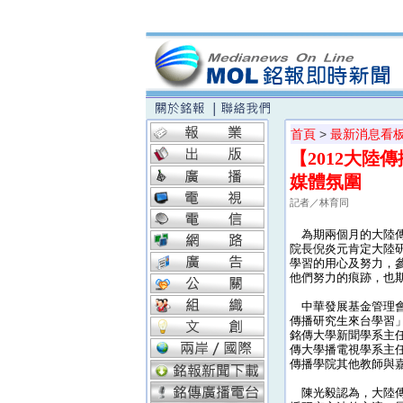
首頁
>
最新消息看
【2012大
媒體氛圍
記者／林育同
為期兩個月的大陸傳
院長倪炎元肯定大陸
學習的用心及努力，
他們努力的痕跡，也
中華發展基金管理會主
傳播研究生來台學習」
銘傳大學新聞學系主
傳大學播電視學系主
傳播學院其他教師與
陳光毅認為，大陸傳