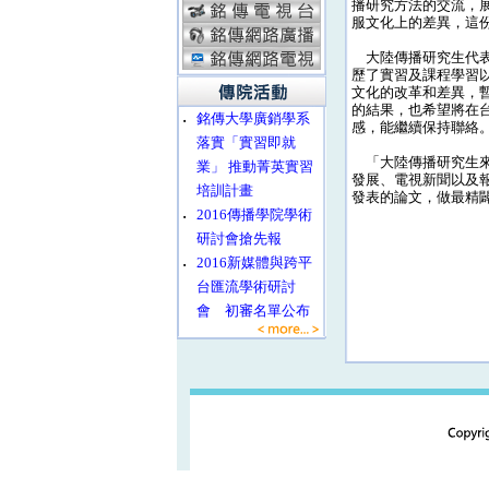
播研究方法的交流，
服文化上的差異，這
大陸傳播研究生代表
歷了實習及課程學習
文化的改革和差異，
的結果，也希望將在
‧
銘傳大學廣銷學系
感，能繼續保持聯絡
落實「實習即就
「大陸傳播研究生來
業」 推動菁英實習
發展、電視新聞以及
培訓計畫
發表的論文，做最精
‧
2016傳播學院學術
研討會搶先報
‧
2016新媒體與跨平
台匯流學術研討
會 初審名單公布