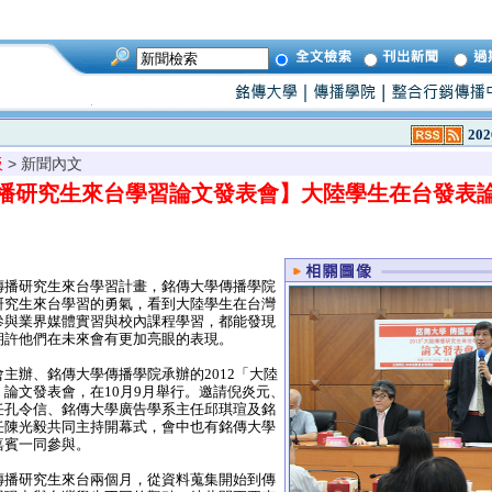
202
板
> 新聞內文
陸傳播研究生來台學習論文發表會】大陸學生在台發表論
播研究生來台學習計畫，銘傳大學傳播學院
研究生來台學習的勇氣，看到大陸學生在台灣
參與業界媒體實習與校內課程學習，都能發現
期許他們在未來會有更加亮眼的表現。
辦、銘傳大學傳播學院承辦的2012「大陸
論文發表會，在10月9月舉行。邀請倪炎元、
任孔令信、銘傳大學廣告學系主任邱琪瑄及銘
任陳光毅共同主持開幕式，會中也有銘傳大學
嘉賓一同參與。
播研究生來台兩個月，從資料蒐集開始到傳