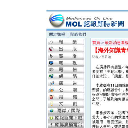
首頁
>
最新消息看
【海外知識青
記者／曹君翊
在廣播界有超過20
者要有「主動出擊，
仔細求證，「態度」
李雅媛在11日由銘
習營」的座談會中，
報路況開始廣播生涯
之間，了解到如何讓
生態。
李雅媛表示，記者下
常大，要小心的求證
被濫用，過度渲染、
理個人事務，雖然媒