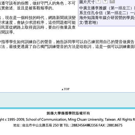
圖片尺寸
該遵守該有的份際，做好守門人的角色，不可
真實敘述、並且是被客觀報導的。
中廣主播李雅媛（第一排左三）
系主任孔令信（第一排左二）一
，現在是一個科技的時代，網路新聞就演變
海外知識青年媒介研習營的學員
要求速度，會缺少求證程序，這些問題都可能
文/曹君翊）
而民眾從網路上取得資訊時，要自行衡量及查
新聞誤導。
指導學生如何訓練自己的聲音，她告訴同學可以自己練習用自己的聲音做廣告
方法，最後更透露了自己獨門訓練聲音的方法是唸歌詞，這是一個可以訓練畫面
。
▲TOP