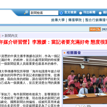
202
板
> 新聞內文
年媒介研習營】李雅媛：當記者要充滿好奇 態度很
年資歷的中廣主播李雅媛在談到，作為一個記
充滿好奇」的精神，並且在處理新聞的時候要
是一個新聞從業人員最重要也最基本的條件。
傳大學傳播學院所舉辦「海外知識青年媒介研
和參加的同學們分享當記者的酸甜苦辣。從播
的她，藉由自身的經驗，讓在場同學們在歡笑
自己成為一個廣播人，並且更清楚台灣的廣播
筆如刀，每件新聞都有後座力，影響層面非
才不會錯用了媒體力量。現在很多的新聞已經
戲劇化、國際新聞比例偏低，或被民眾用來處
體現在多是民營，但是媒體還是為了公眾社會