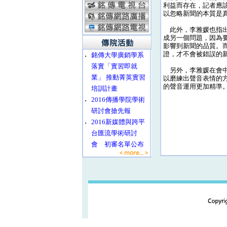
利益而存在，記者應
以忽略新聞的本質是
此外，李雅媛也指出
成另一個問題，因為
影響到新聞的品質。
證，才不會被錯誤的
‧
銘傳大學廣銷學系
落實「實習即就
另外，李雅媛在會中
業」 推動菁英實習
以磨練出聲音表情的
的聲音運用更加精準
培訓計畫
‧
2016傳播學院學術
研討會搶先報
‧
2016新媒體與跨平
台匯流學術研討
會 初審名單公布