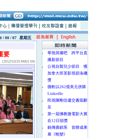
6 / 08 / 07
星期五
‧
華視與播吧 跨平台直
重要
播新節目
(2012/10/15 AM01:59)
‧
公視自製兒少節目 獲
加拿大班芙影視節洛磯
獎
‧
微軟以262億美元併購
LinkedIn
‧
民視陳剛信遞交書面辭
呈
‧
第一屆佛教微電影大賽
在12日頒獎
‧
銘傳廣銷系 首辦成果
展《蛻變》