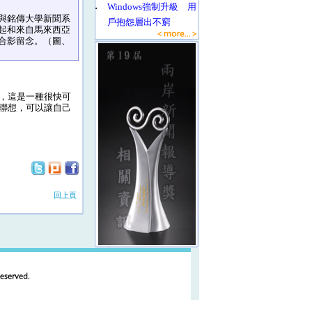
‧
Windows強制升級 用
與銘傳大學新聞系
戶抱怨層出不窮
起和來自馬來西亞
合影留念。（圖、
，這是一種很快可
聯想，可以讓自己
回上頁