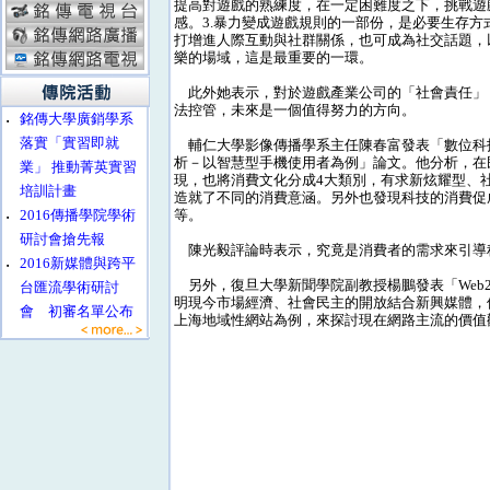
提高對遊戲的熟練度，在一定困難度之下，挑戰遊
感。3.暴力變成遊戲規則的一部份，是必要生存方式
打增進人際互動與社群關係，也可成為社交話題，
樂的場域，這是最重要的一環。
此外她表示，對於遊戲產業公司的「社會責任」
法控管，未來是一個值得努力的方向。
‧
銘傳大學廣銷學系
落實「實習即就
輔仁大學影像傳播學系主任陳春富發表「數位科
析－以智慧型手機使用者為例」論文。他分析，在
業」 推動菁英實習
現，也將消費文化分成4大類別，有求新炫耀型、
培訓計畫
造就了不同的消費意涵。另外也發現科技的消費促
‧
2016傳播學院學術
等。
研討會搶先報
陳光毅評論時表示，究竟是消費者的需求來引導
‧
2016新媒體與跨平
另外，復旦大學新聞學院副教授楊鵬發表「Web
台匯流學術研討
明現今市場經濟、社會民主的開放結合新興媒體，
會 初審名單公布
上海地域性網站為例，來探討現在網路主流的價值