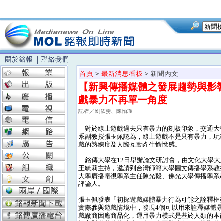
首頁
>
最新消息看板
> 新聞內文
【新興傳播媒體之發展趨勢與影
戲暴力不再單一角度
記者／劉依雯、陳怡璇
對於線上遊戲過去只有暴力的刻板印象，交通大
系副教授張玉佩認為，線上遊戲不是只有暴力，玩
戲的熟練度及人際互動產生愉悅感。
銘傳大學在12日舉辦論文研討會，由文化大學大
王毓莉主持，邀請到台灣師範大學圖文傳播學系教
大學廣播電視學系主任陳光毅、佛光大學傳播學系
評論人。
張玉佩發表「初探遊戲媒體暴力行為可能之詮釋框
實際參與遊戲情境中，發現4個可以用來詮釋媒體暴
戲廠商因應商品化，運用暴力模式是基於人類的本能