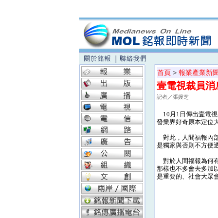
首頁
>
報業產業新
壹電視裁員消
記者／張嫚芝
10月1日傳出壹電
發業界好奇原本定位
對此，人間福報內部
是獨家與否則不方便
對於人間福報為何有
那樣也不多會去多加
是重要的、社會大眾