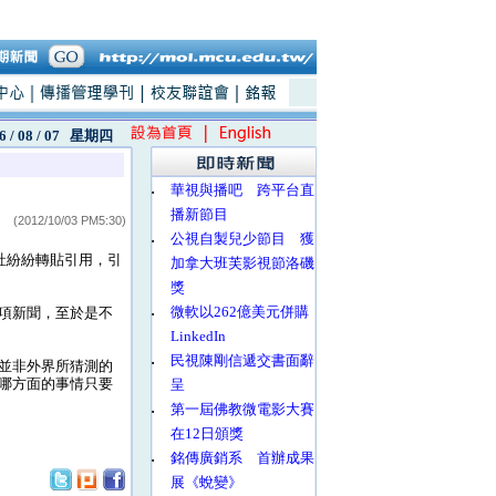
6 / 08 / 07
星期四
‧
華視與播吧 跨平台直
播新節目
(2012/10/03 PM5:30)
‧
公視自製兒少節目 獲
社紛紛轉貼引用，引
加拿大班芙影視節洛磯
獎
‧
微軟以262億美元併購
項新聞，至於是不
LinkedIn
‧
民視陳剛信遞交書面辭
並非外界所猜測的
哪方面的事情只要
呈
‧
第一屆佛教微電影大賽
在12日頒獎
‧
銘傳廣銷系 首辦成果
展《蛻變》