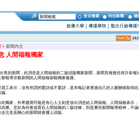
202
聞
> 新聞內文
息 人間福報獨家
視出售的新聞，此消息是人間福報的二版頭版獨家新聞，新聞見報後也有許多報
大都報導宗教新聞的人間福報卻能獨家被露。
員工表示，沒有所謂的驚訝或不驚訝，是本報記者透過自己的人脈關係取得此
透漏。
此獨家，外界臆測可能是有心人士刻意放出消息給人間福報。人間福報表示，
以回應。至於為何會放置在人間福報的二版頭條，則是秉持新聞報導精神，不論
會去注意及關心的新聞就會擺上頭版。