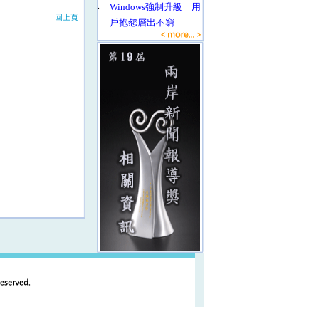
‧
Windows強制升級 用
回上頁
戶抱怨層出不窮