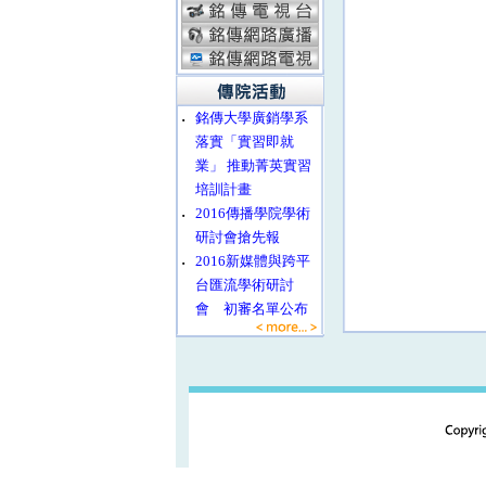
‧
銘傳大學廣銷學系
落實「實習即就
業」 推動菁英實習
培訓計畫
‧
2016傳播學院學術
研討會搶先報
‧
2016新媒體與跨平
台匯流學術研討
會 初審名單公布