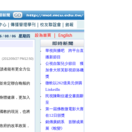
6 / 08 / 06
星期四
‧
華視與播吧 跨平台直
播新節目
(2012/09/27 PM12:50)
‧
公視自製兒少節目 獲
讀者能有更全方位
加拿大班芙影視節洛磯
獎
‧
微軟以262億美元併購
並肯定聯合晚報的
LinkedIn
‧
民視陳剛信遞交書面辭
身體健康，更加入
呈
‧
第一屆佛教微電影大賽
國教的現況，也將
在12日頒獎
‧
銘傳廣銷系 首辦成果
政府的改革政策，
展《蛻變》