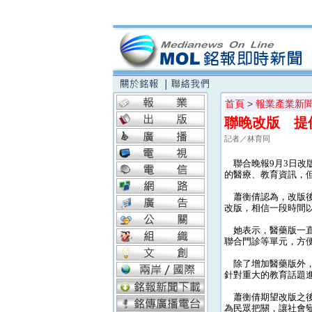
首頁
>
報業產業新
聯晚改版 提
記者／林育同
聯合晚報9月3日改
的醫療、教育資訊，
蕭衡倩認為，改版後
改版，相信一段時間
她表示，醫藥版一直
聯合門診等單元，方
除了增加醫藥版外，
針對重大的教育話題
蕭衡倩期望改版之後
為民眾把關，讓社會