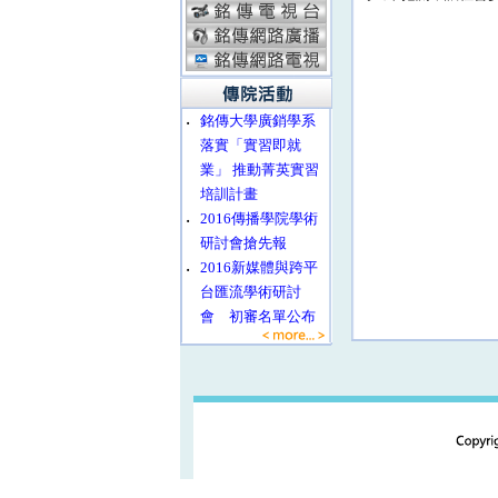
‧
銘傳大學廣銷學系
落實「實習即就
業」 推動菁英實習
培訓計畫
‧
2016傳播學院學術
研討會搶先報
‧
2016新媒體與跨平
台匯流學術研討
會 初審名單公布