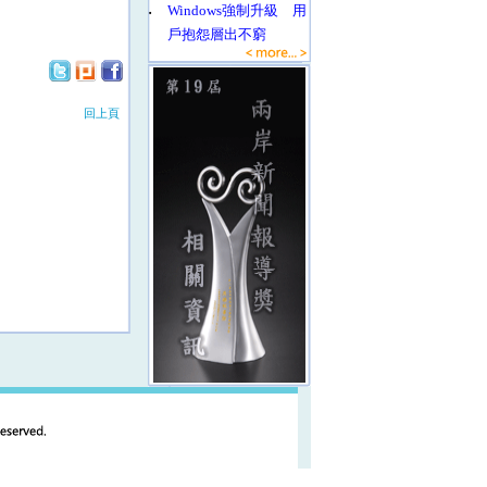
‧
Windows強制升級 用
戶抱怨層出不窮
回上頁