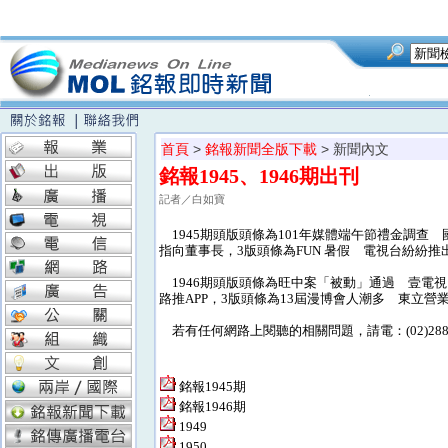
首頁
>
銘報新聞全版下載
> 新聞內文
銘報1945、1946期出刊
記者／白如寶
1945期頭版頭條為101年媒體端午節禮金調查 
指向董事長，3版頭條為FUN 暑假 電視台紛紛
1946期頭版頭條為旺中案「被動」通過 壹電
路推APP，3版頭條為13屆漫博會人潮多 東立
若有任何網路上閱聽的相關問題，請電：(02)28824
銘報1945期
銘報1946期
1949
1950