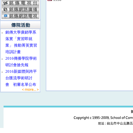
‧
銘傳大學廣銷學系
落實「實習即就
業」 推動菁英實習
培訓計畫
‧
2016傳播學院學術
研討會搶先報
‧
2016新媒體與跨平
台匯流學術研討
會 初審名單公布