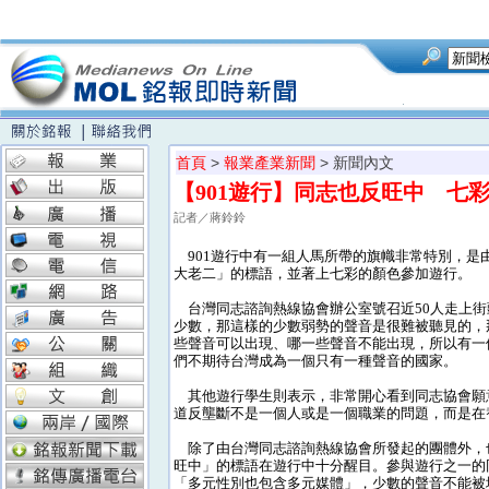
首頁
>
報業產業新聞
> 新聞內文
【901遊行】同志也反旺中 七
記者／蔣鈴鈴
901遊行中有一組人馬所帶的旗幟非常特別，是
大老二」的標語，並著上七彩的顏色參加遊行。
台灣同志諮詢熱線協會辦公室號召近50人走上街
少數，那這樣的少數弱勢的聲音是很難被聽見的，
些聲音可以出現、哪一些聲音不能出現，所以有一
們不期待台灣成為一個只有一種聲音的國家。
其他遊行學生則表示，非常開心看到同志協會願
道反壟斷不是一個人或是一個職業的問題，而是在
除了由台灣同志諮詢熱線協會所發起的團體外，
旺中」的標語在遊行中十分醒目。參與遊行之一的
「多元性別也包含多元媒體」，少數的聲音不能被