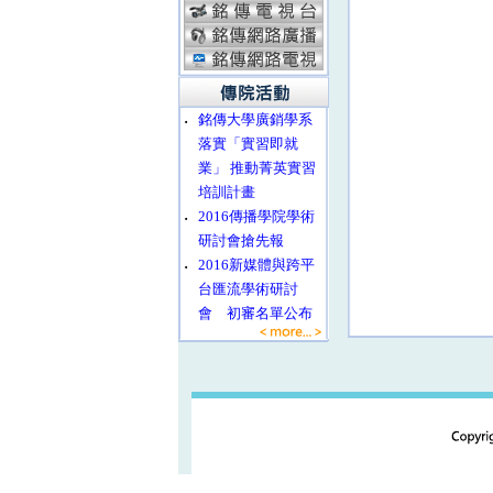
‧
銘傳大學廣銷學系
落實「實習即就
業」 推動菁英實習
培訓計畫
‧
2016傳播學院學術
研討會搶先報
‧
2016新媒體與跨平
台匯流學術研討
會 初審名單公布