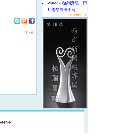
‧
Windows強制升級 用
戶抱怨層出不窮
回上頁