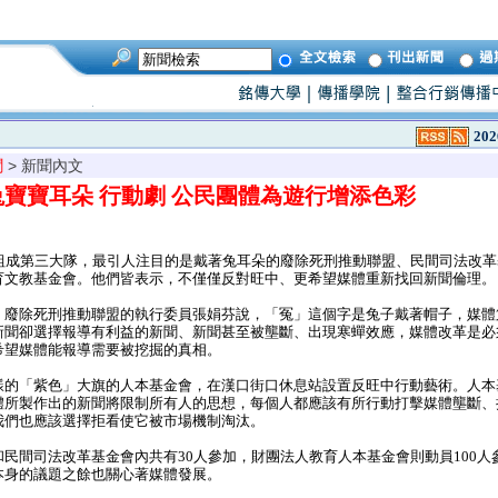
202
聞
> 新聞內文
兔寶寶耳朵 行動劇 公民團體為遊行增添色彩
組成第三大隊，最引人注目的是戴著兔耳朵的廢除死刑推動聯盟、民間司法改革
育文教基金會。他們皆表示，不僅僅反對旺中、更希望媒體重新找回新聞倫理。
廢除死刑推動聯盟的執行委員張娟芬說，「冤」這個字是兔子戴著帽子，媒體
新聞卻選擇報導有利益的新聞、新聞甚至被壟斷、出現寒蟬效應，媒體改革是必
希望媒體能報導需要被挖掘的真相。
的「紫色」大旗的人本基金會，在漢口街口休息站設置反旺中行動藝術。人本
體所製作出的新聞將限制所有人的思想，每個人都應該有所行動打擊媒體壟斷、
我們也應該選擇拒看使它被市場機制淘汰。
民間司法改革基金會內共有30人參加，財團法人教育人本基金會則動員100人
本身的議題之餘也關心著媒體發展。