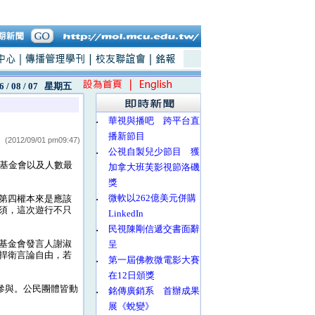
6 / 08 / 07
星期五
‧
華視與播吧 跨平台直
播新節目
(2012/09/01 pm09:47)
‧
公視自製兒少節目 獲
基金會以及人數最
加拿大班芙影視節洛磯
獎
‧
微軟以262億美元併購
第四權本來是應該
須，這次遊行不只
LinkedIn
‧
民視陳剛信遞交書面辭
基金會發言人謝淑
呈
捍衛言論自由，若
‧
第一屆佛教微電影大賽
在12日頒獎
參與。公民團體皆動
‧
銘傳廣銷系 首辦成果
展《蛻變》