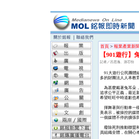
首頁
>
報業產業新
【901遊行】
記者／呂思逸、游芯怡
91大遊行公民團體
多的財團法人人本教
為甚麼戴著兔耳朵，
追求公平正義，最近
希望旺旺中時道歉也
揮舞著與行動車一樣
美表示，被操控的媒
一個媒體不停的擴張
廢除死刑推動聯盟和
員組織全體，在關心