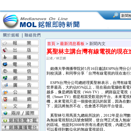
首頁
>
最新消息看板
> 新聞內文
奚聖林主講台灣有線電視的現在
記者／林芷嫻
銘傳大學傳播學院於5月16日邀請ESPN台灣分
到校演講，和同學分享「台灣有線電視的現在進行
ESPN台灣分公司總經理奚聖林表示，台灣有線
世界最高，大約佔85%以上，現在藉由電腦收看電
越多，像是網路電視（Web TV）、網路協定電視（
視（Smart TV）都是相當受歡迎的平台。未來電
機，未來電視只是一個接收資訊的裝置，因為在數
下，資訊將無所不在，也會透不同的平台發送。
奚聖林引用馬英九總統所說的，2012年是台灣
為無線電視類比訊號會關閉，使台灣正式進入無線
的區域。他提到2008年所有出產的電視，內建已
可以看得到數位化的無線電視節目。