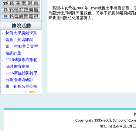
奚聖林表示在2006年EPSN就推出手機看節目，
為亞洲使用網路率還很低，民眾不願意付錢買網路
來要達到數位化還需努力。
‧
銘傳大學廣銷學系
落實「實習即就
業」 推動菁英實習
培訓計畫
‧
2016傳播學院學術
研討會搶先報
‧
2016新媒體與跨平
台匯流學術研討
會 初審名單公布