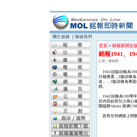
首頁
>
銘報新聞全
銘報1941、1
記者／柳婉棋
1941頭版頭條為1
日報獲選，2版頭條為
道」，3版頭條為專題
標。
1942頭條為100
目內容妨害兒少身心健
關協辦Adobe 推廣C
若有任何網路上閱聽的相關