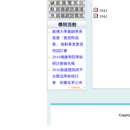
1941
1942
‧
銘傳大學廣銷學系
落實「實習即就
業」 推動菁英實習
培訓計畫
‧
2016傳播學院學術
研討會搶先報
‧
2016新媒體與跨平
台匯流學術研討
會 初審名單公布