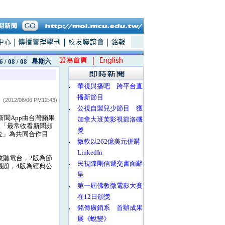
6 / 08 / 08
星期六
‧
華視與播吧 跨平台直
播新節目
(2012/06/06 PM12:43)
‧
公視自製兒少節目 獲
聞App由台灣蘋果
加拿大班芙影視節洛磯
獲「最常收看新聞頻
獎
位」為共同合作目
‧
微軟以262億美元併購
LinkedIn
收聽電台，2版為節
‧
民視陳剛信遞交書面辭
議題，4版為經典公
呈
‧
第一屆佛教微電影大賽
在12日頒獎
‧
銘傳廣銷系 首辦成果
展《蛻變》