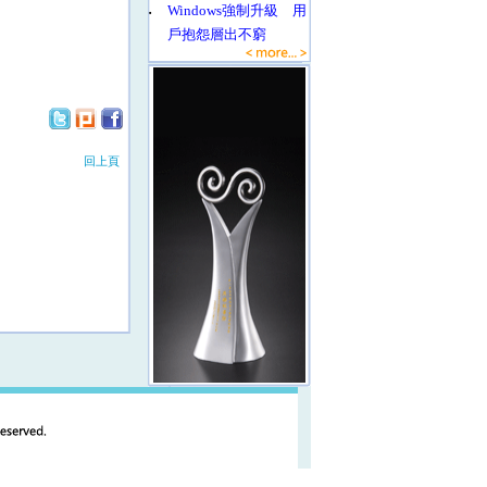
‧
Windows強制升級 用
戶抱怨層出不窮
回上頁