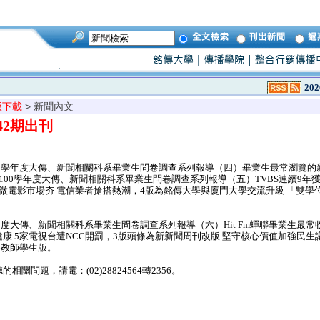
202
版下載
> 新聞內文
942期出刊
00學年度大傳、新聞相關科系畢業生問卷調查系列報導（四）畢業生最常瀏覽的新
100學年度大傳、新聞相關科系畢業生問卷調查系列報導（五）TVBS連續9年
微電影市場夯 電信業者搶搭熱潮，4版為銘傳大學與廈門大學交流升級 「雙學
學年度大傳、新聞相關科系畢業生問卷調查系列報導（六）Hit Fm蟬聯畢業生最常
康 5家電視台遭NCC開罰，3版頭條為新新聞周刊改版 堅守核心價值加強民生
S6教師學生版。
問題，請電：(02)28824564轉2356。