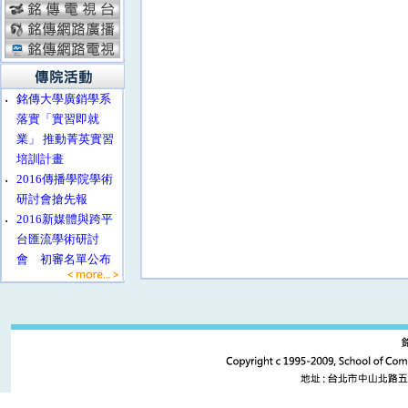
‧
銘傳大學廣銷學系
落實「實習即就
業」 推動菁英實習
培訓計畫
‧
2016傳播學院學術
研討會搶先報
‧
2016新媒體與跨平
台匯流學術研討
會 初審名單公布