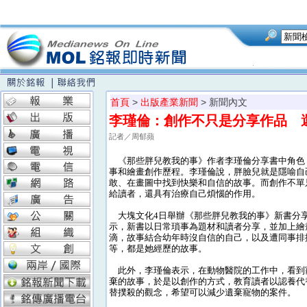
首頁
>
出版產業新聞
> 新聞內文
李瑾倫：創作不只是分享作品 
記者／周郁蘋
《那些胖兒教我的事》作者李瑾倫分享書中角色
事和繪畫創作歷程。李瑾倫說，胖臉兒就是隱喻自
敢、在畫圖中找到快樂和自信的故事。而創作不單
給讀者，還具有治療自己煩惱的作用。
大塊文化4日舉辦《那些胖兒教我的事》新書分
示，新書以日常瑣事為題材和讀者分享，並加上繪
滴，故事結合幼年時沒自信的自己，以及遭同事排
等，都是她經歷的故事。
此外，李瑾倫表示，在動物醫院的工作中，看到
棄的故事，於是以創作的方式，教育讀者以認養代
替撲殺的觀念，希望可以減少遺棄寵物的案件。